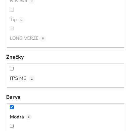
Novinka
0
Tip
0
LONG VERZE
0
Značky
IT'S ME
1
Barva
Modrá
1