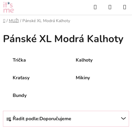
Přejít
Hledat
NÁKUP
na
KOŠÍK
obsah
Domů
/
MUŽI
/
Pánské XL Modrá Kalhoty
Pánské XL Modrá Kalhoty
Trička
Kalhoty
Kraťasy
Mikiny
Bundy
Ř
Řadit podle:
Doporučujeme
a
z