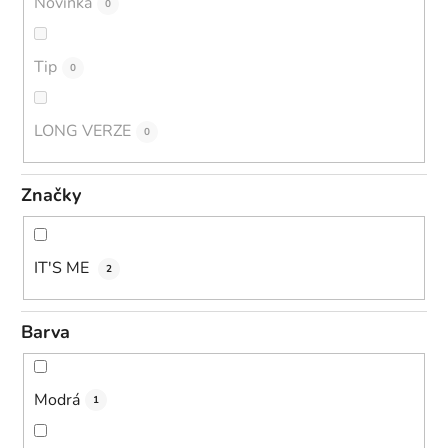
Novinka
0
Tip
0
LONG VERZE
0
Značky
IT'S ME
2
Barva
Modrá
1