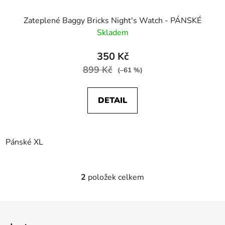
Zateplené Baggy Bricks Night's Watch - PÁNSKÉ
Skladem
350 Kč
899 Kč
(–61 %)
DETAIL
Pánské XL
2
položek celkem
O
v
l
Z
á
á