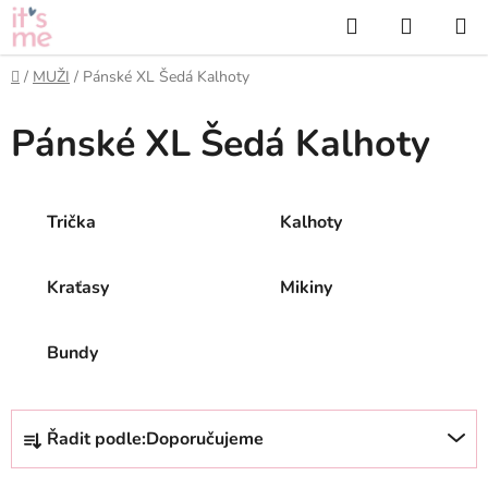
Přejít
Hledat
NÁKUP
na
KOŠÍK
obsah
Domů
/
MUŽI
/
Pánské XL Šedá Kalhoty
Pánské XL Šedá Kalhoty
Trička
Kalhoty
Kraťasy
Mikiny
Bundy
Ř
Řadit podle:
Doporučujeme
a
z