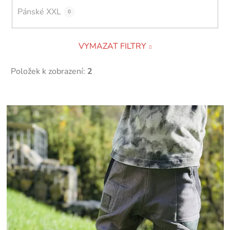
Pánské XXL
0
VYMAZAT FILTRY
Položek k zobrazení:
2
V
ý
p
i
s
p
r
o
d
u