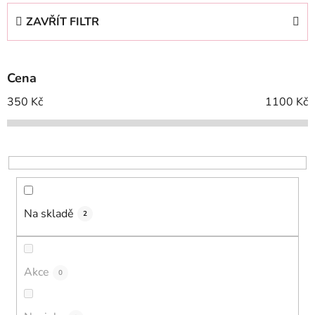
e
ZAVŘÍT FILTR
n
í
p
Cena
r
o
350
Kč
1100
Kč
d
u
k
t
ů
Na skladě
2
Akce
0