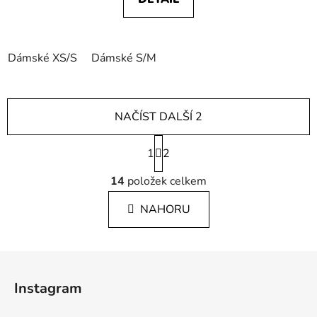
Dámské XS/S
Dámské S/M
NAČÍST DALŠÍ 2
S
1
t
2
r
O
á
14
položek celkem
v
n
l
k
NAHORU
á
o
d
v
a
á
Z
c
n
á
í
í
Instagram
p
p
r
a