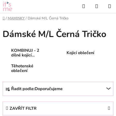
Přejít
Hledat
NÁKUP
na
KOŠÍK
obsah
Domů
/
MAMINKY
/
Dámské M/L Černá Tričko
Dámské M/L Černá Tričko
KOMBINUJ - 2
Kojicí oblečení
dílné kojicí
oblečení
Těhotenské
oblečení
Ř
Řadit podle:
Doporučujeme
a
z
e
ZAVŘÍT FILTR
n