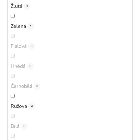
Žlutá
1
Zelená
1
Fialová
0
Hnědá
0
Černobílá
0
Růžová
4
Bílá
0