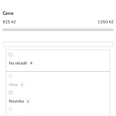
í
p
Cena
r
o
925
Kč
1350
Kč
d
u
k
t
ů
Na skladě
8
Akce
0
Novinka
1