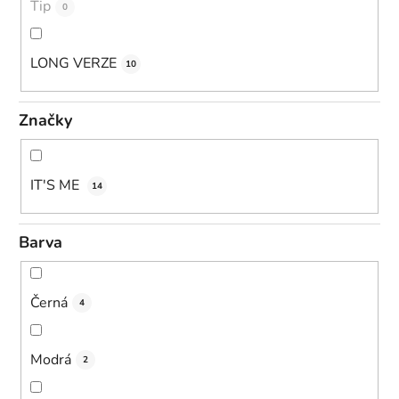
Tip
0
LONG VERZE
10
Značky
IT'S ME
14
Barva
Černá
4
Modrá
2