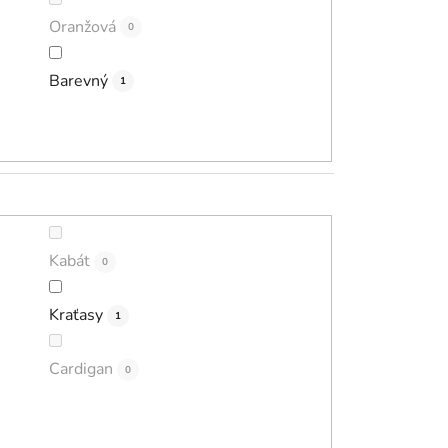
Oranžová
0
Barevný
1
Kabát
0
Kraťasy
1
Cardigan
0