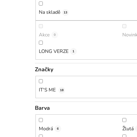
Na skladě
13
Akce
Novin
0
LONG VERZE
1
Značky
IT'S ME
18
Barva
Modrá
Žlutá
6