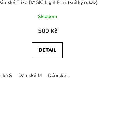
ámské Triko BASIC Light Pink (krátký rukáv)
Skladem
500 Kč
DETAIL
ské S
Dámské M
Dámské L