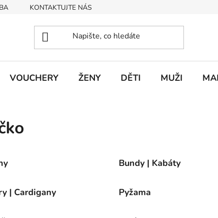
BA
KONTAKTUJTE NÁS
Obchodní podmínky
Podmín
VOUCHERY
ŽENY
DĚTI
MUŽI
MA
čko
ny
Bundy | Kabáty
ry | Cardigany
Pyžama