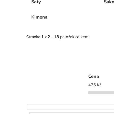
Šaty
Suk
Kimona
Stránka
1
z
2
-
18
položek celkem
Cena
425
Kč