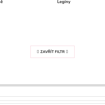
ně
Legíny
ZAVŘÍT FILTR