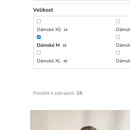
Velikost
Dámské XS
Dámsk
14
Dámské M
Dámsk
18
Dámské XL
Dámsk
19
Položek k zobrazení:
18
V
ý
p