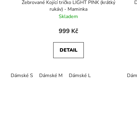
Žebrované Kojící tričko LIGHT PINK (krátký
D
rukáv) - Maminka
Skladem
999 Kč
DETAIL
Dámské S
Dámské M
Dámské L
Dám