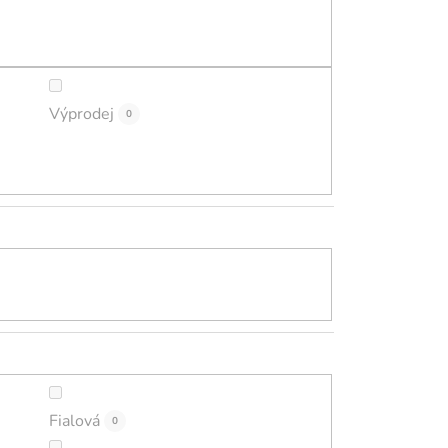
ů
Výprodej
0
Fialová
0