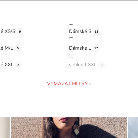
é XS/S
Dámské S
9
18
é M/L
Dámské L
5
17
é XXL
velikost XXL
2
0
VYMAZAT FILTRY