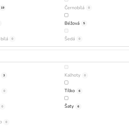
Černobílá
19
0
Béžová
5
bílá
Šedá
0
0
Kalhoty
3
0
Tílko
0
6
Šaty
0
6
o
0