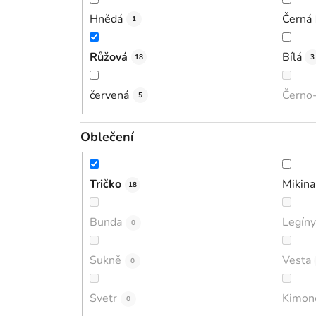
Hnědá
Černá
1
Růžová
Bílá
18
3
červená
Černo-
5
Oblečení
Tričko
Mikina
18
Bunda
Legíny
0
Sukně
Vesta
0
Svetr
Kimon
0