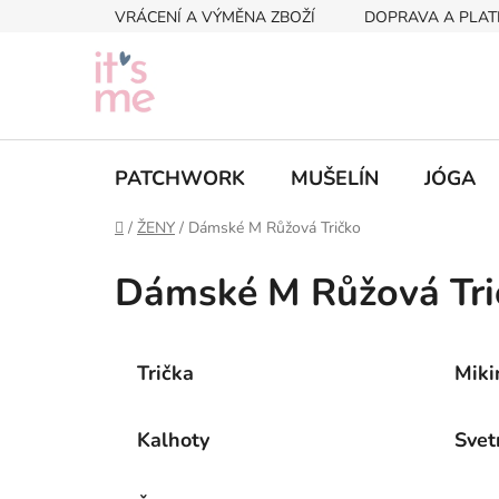
Přejít
VRÁCENÍ A VÝMĚNA ZBOŽÍ
DOPRAVA A PLAT
na
obsah
PATCHWORK
MUŠELÍN
JÓGA
Domů
/
ŽENY
/
Dámské M Růžová Tričko
Dámské M Růžová Tri
Trička
Miki
Kalhoty
Svet