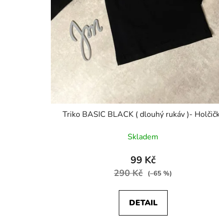
ů
Triko BASIC BLACK ( dlouhý rukáv )- Holčič
Skladem
99 Kč
290 Kč
(–65 %)
DETAIL