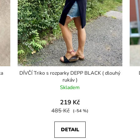
ka
DÍVČÍ Triko s rozparky DEPP BLACK ( dlouhý
rukáv )
Skladem
219 Kč
485 Kč
(–54 %)
DETAIL