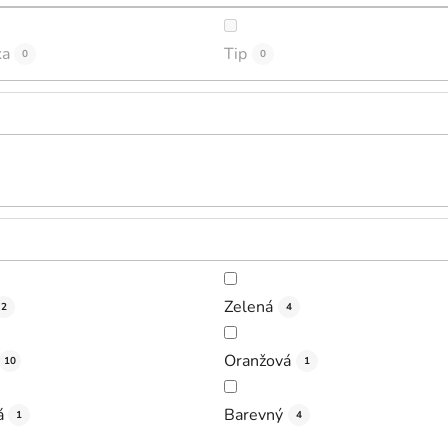
ka
Tip
0
0
Zelená
2
4
Oranžová
10
1
á
Barevný
1
4