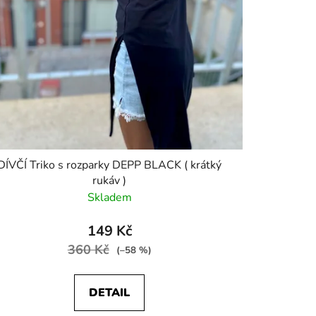
DÍVČÍ Triko s rozparky DEPP BLACK ( krátký
rukáv )
Skladem
149 Kč
360 Kč
(–58 %)
DETAIL