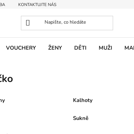
BA
KONTAKTUJTE NÁS
Obchodní podmínky
Podmín
VOUCHERY
ŽENY
DĚTI
MUŽI
MA
čko
ny
Kalhoty
Sukně