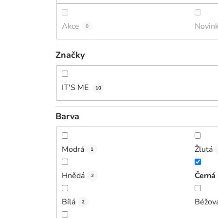
Akce
Novin
0
Značky
IT'S ME
10
Barva
Modrá
Žlutá
1
Hnědá
Černá
2
Bílá
Béžov
2