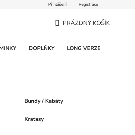
Přihlášení
Registrace
ky ochrany osobních údajů
PRÁZDNÝ KOŠÍK
NÁKUPNÍ
KOŠÍK
MINKY
DOPLŇKY
LONG VERZE
VÝPROD
Bundy / Kabáty
Kraťasy