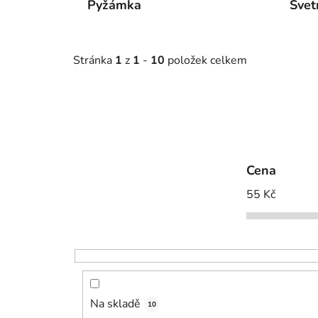
Pyžámka
Svet
Stránka
1
z
1
-
10
položek celkem
Cena
55
Kč
Na skladě
10