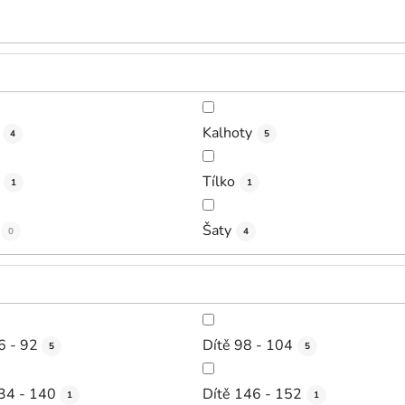
Kalhoty
4
5
Tílko
1
1
Šaty
0
4
6 - 92
Dítě 98 - 104
5
5
34 - 140
Dítě 146 - 152
1
1