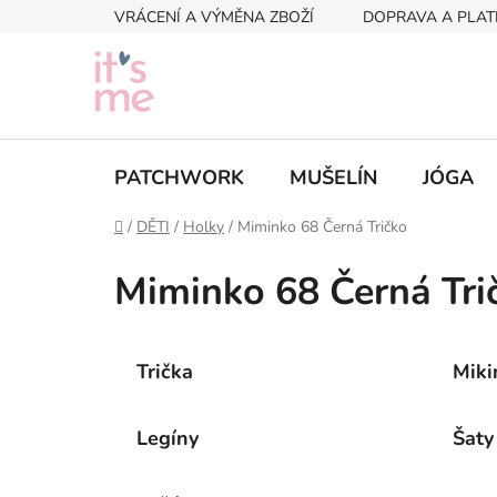
Přejít
VRÁCENÍ A VÝMĚNA ZBOŽÍ
DOPRAVA A PLAT
na
obsah
PATCHWORK
MUŠELÍN
JÓGA
Domů
/
DĚTI
/
Holky
/
Miminko 68 Černá Tričko
Miminko 68 Černá Tri
Trička
Miki
Legíny
Šaty