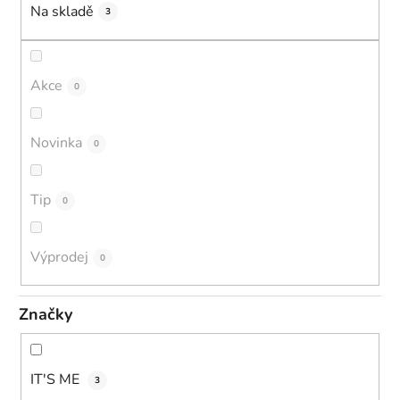
Na skladě
3
Akce
0
Novinka
0
Tip
0
Výprodej
0
Značky
IT'S ME
3