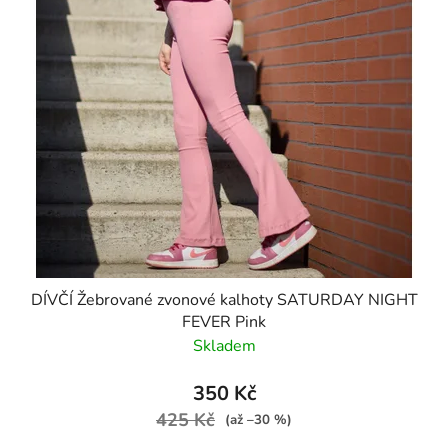
t
ů
DÍVČÍ Žebrované zvonové kalhoty SATURDAY NIGHT
FEVER Pink
Skladem
350 Kč
425 Kč
(až –30 %)