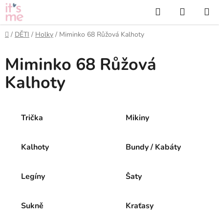
Přejít
Hledat
NÁKUP
na
KOŠÍK
obsah
Domů
/
DĚTI
/
Holky
/
Miminko 68 Růžová Kalhoty
Miminko 68 Růžová
Kalhoty
Trička
Mikiny
Kalhoty
Bundy / Kabáty
Legíny
Šaty
Sukně
Kraťasy