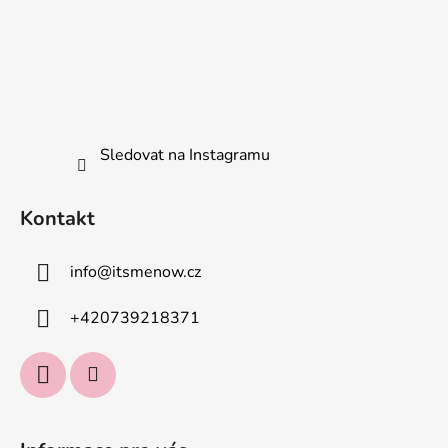
ý
p
i
s
u
Sledovat na Instagramu
Kontakt
info
@
itsmenow.cz
+420739218371