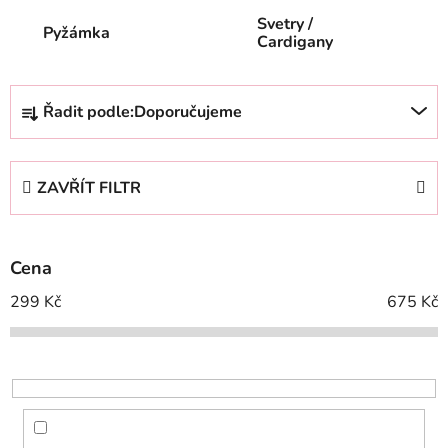
Svetry /
Pyžámka
Cardigany
Ř
Řadit podle:
Doporučujeme
a
z
e
ZAVŘÍT FILTR
n
í
p
Cena
r
o
299
Kč
675
Kč
d
u
k
t
ů