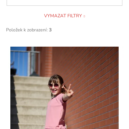
VYMAZAT FILTRY
Položek k zobrazení:
3
V
ý
p
i
s
p
r
o
d
u
k