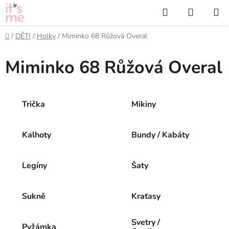
Přejít
Hledat
NÁKUP
na
KOŠÍK
obsah
Domů
/
DĚTI
/
Holky
/
Miminko 68 Růžová Overal
Miminko 68 Růžová Overal
Trička
Mikiny
Kalhoty
Bundy / Kabáty
Legíny
Šaty
Sukně
Kraťasy
Svetry /
Pyžámka