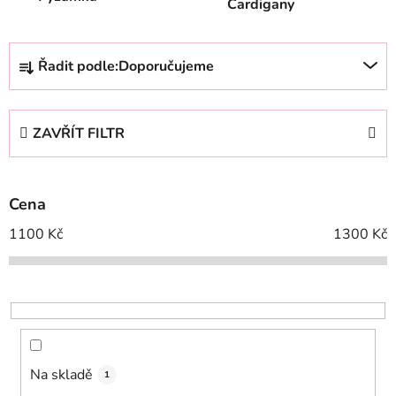
Cardigany
Ř
Řadit podle:
Doporučujeme
a
z
e
ZAVŘÍT FILTR
n
í
p
Cena
r
o
1100
Kč
1300
Kč
d
u
k
t
ů
Na skladě
1