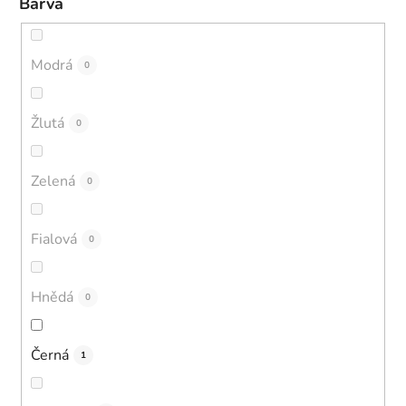
Barva
Modrá
0
Žlutá
0
Zelená
0
Fialová
0
Hnědá
0
Černá
1