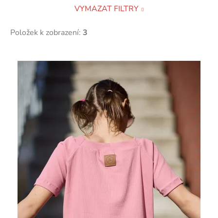
VYMAZAT FILTRY
Položek k zobrazení:
3
V
ý
p
i
s
p
r
o
d
u
k
t
ů