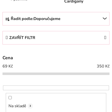
Cardigany
Ř
Řadit podle:
Doporučujeme
a
z
e
ZAVŘÍT FILTR
n
í
p
Cena
r
o
69
Kč
350
Kč
d
u
k
t
ů
Na skladě
3