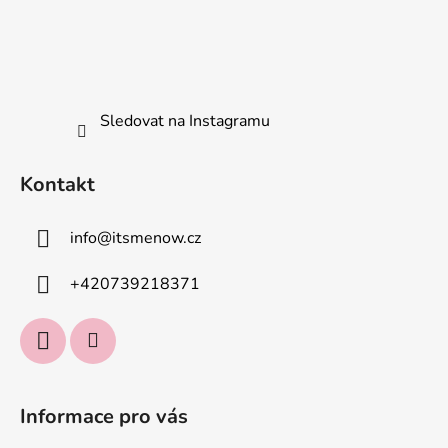
i
s
u
Sledovat na Instagramu
Kontakt
info
@
itsmenow.cz
+420739218371
Informace pro vás