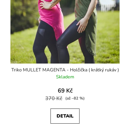
Triko MULLET MAGENTA - Holčička ( krátký rukáv )
Skladem
69 Kč
370 Kč
(až –82 %)
DETAIL