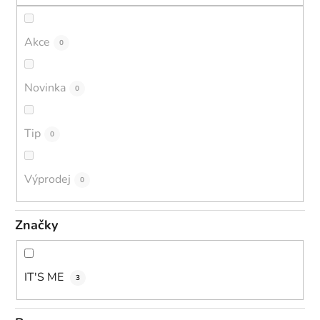
Akce
0
Novinka
0
Tip
0
Výprodej
0
Značky
IT'S ME
3