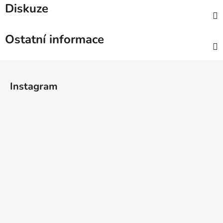
Diskuze
Ostatní informace
Z
á
Instagram
p
a
t
í