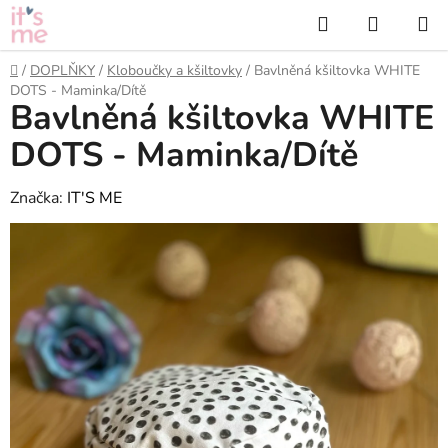
Přejít
Hledat
NÁKUP
na
KOŠÍK
obsah
Domů
/
DOPLŇKY
/
Kloboučky a kšiltovky
/
Bavlněná kšiltovka WHITE
DOTS - Maminka/Dítě
Bavlněná kšiltovka WHITE
DOTS - Maminka/Dítě
Značka:
IT'S ME