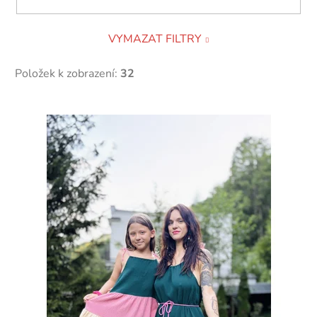
VYMAZAT FILTRY
Položek k zobrazení:
32
V
ý
p
i
s
p
r
o
d
u
k