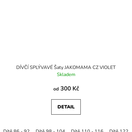
DÍVČÍ SPLÝVAVÉ Šaty JAKOMAMA CZ VIOLET
Skladem
300 Kč
od
DETAIL
Dítě 86 - 92
Dítě 98 - 104
Dítě 110 - 116
Dítě 122 