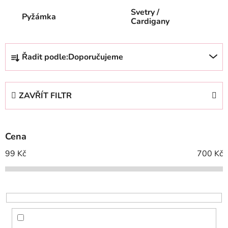
Svetry /
Pyžámka
Cardigany
Ř
Řadit podle:
Doporučujeme
a
z
e
ZAVŘÍT FILTR
n
í
p
Cena
r
o
99
Kč
700
Kč
d
u
k
t
ů