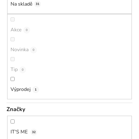
Na skladě
31
Akce
0
Novinka
0
Tip
0
Výprodej
1
Značky
IT'S ME
32