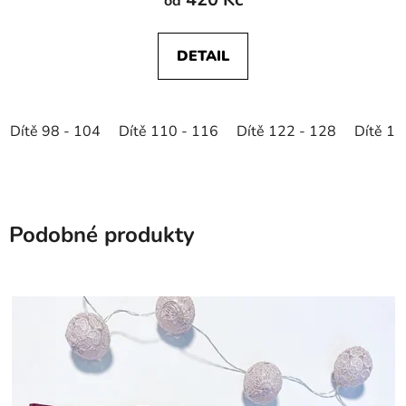
od
DETAIL
Dítě 98 - 104
Dítě 110 - 116
Dítě 122 - 128
Dítě 13
Podobné produkty