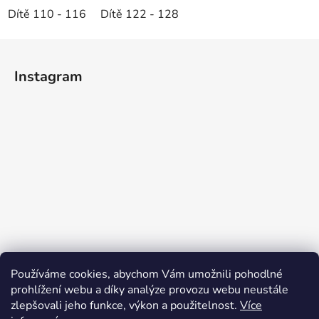
Dítě 110 - 116
Dítě 122 - 128
Z
á
Instagram
p
a
t
í
Používáme cookies, abychom Vám umožnili pohodlné
prohlížení webu a díky analýze provozu webu neustále
zlepšovali jeho funkce, výkon a použitelnost.
Více