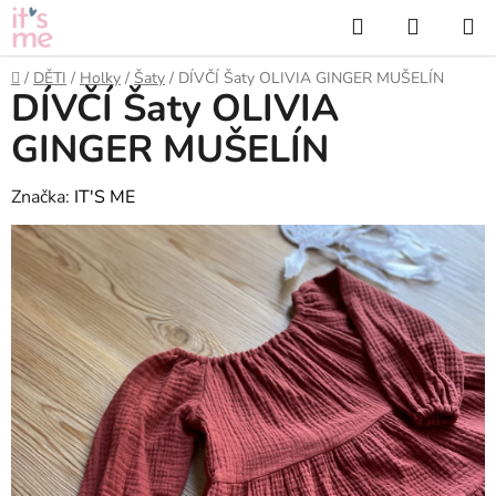
Přejít
Hledat
NÁKUP
na
KOŠÍK
obsah
Domů
/
DĚTI
/
Holky
/
Šaty
/
DÍVČÍ Šaty OLIVIA GINGER MUŠELÍN
DÍVČÍ Šaty OLIVIA
GINGER MUŠELÍN
Značka:
IT'S ME