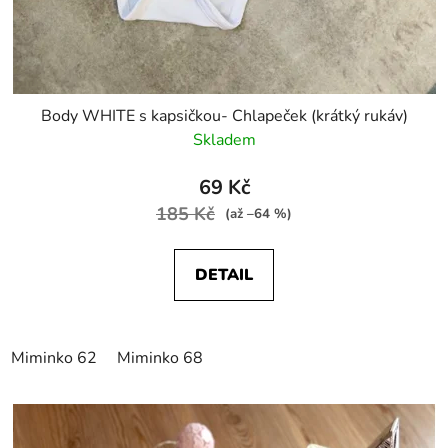
Body WHITE s kapsičkou- Chlapeček (krátký rukáv)
Skladem
69 Kč
185 Kč
(až –64 %)
DETAIL
Miminko 62
Miminko 68