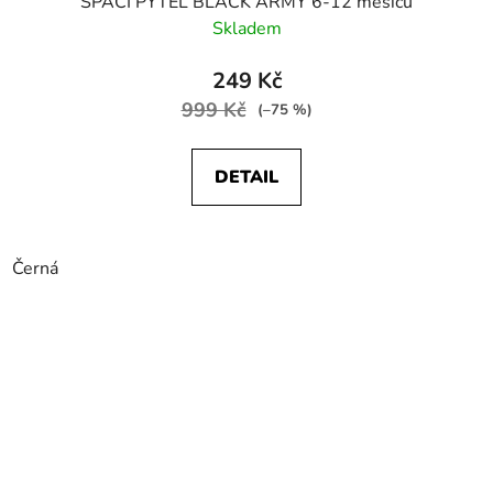
SPACÍ PYTEL BLACK ARMY 6-12 měsíců
Skladem
249 Kč
999 Kč
(–75 %)
DETAIL
Černá