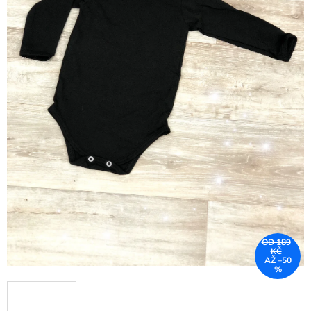
OD 189
KČ
AŽ –50
%