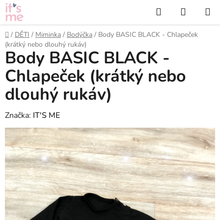
Přejít
Hledat
NÁKUP
na
KOŠÍK
obsah
Domů
/
DĚTI
/
Miminka
/
Bodýčka
/
Body BASIC BLACK - Chlapeček
(krátký nebo dlouhý rukáv)
Body BASIC BLACK -
Chlapeček (krátký nebo
dlouhý rukáv)
Značka:
IT'S ME