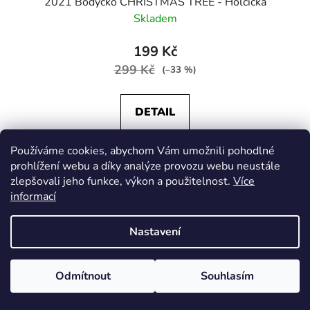
2021 Bodýčko CHRISTMAS TREE - Holčička
Skladem
199 Kč
299 Kč
(–33 %)
DETAIL
Používáme cookies, abychom Vám umožnili pohodlné
prohlížení webu a díky analýze provozu webu neustále
Miminko 62
Miminko 68
Miminko 74
Miminko 80
zlepšovali jeho funkce, výkon a použitelnost.
Více
informací
Nastavení
Odmítnout
Souhlasím