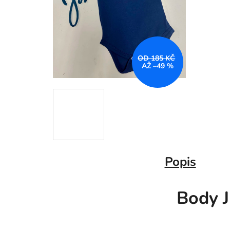
OD 185 KČ
AŽ –49 %
Popis
Body J