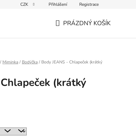
CZK
Přihlášení
Registrace
ky ochrany osobních údajů
PRÁZDNÝ KOŠÍK
NÁKUPNÍ
KOŠÍK
/
Miminka
/
Bodýčka
/
Body JEANS - Chlapeček (krátký
Chlapeček (krátký