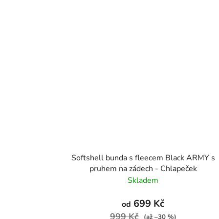
Softshell bunda s fleecem Black ARMY s
pruhem na zádech - Chlapeček
Skladem
699 Kč
od
999 Kč
(až –30 %)