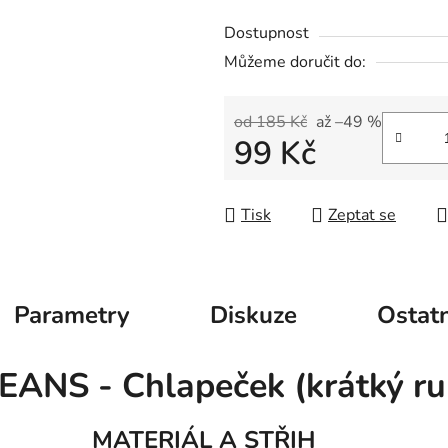
Dostupnost
Můžeme doručit do:
od 185 Kč
až –49 %
99 Kč
Měrná cena:
Tisk
Zeptat se
Parametry
Diskuze
Ostatn
EANS - Chlapeček (krátký ru
MATERIÁL A STŘIH