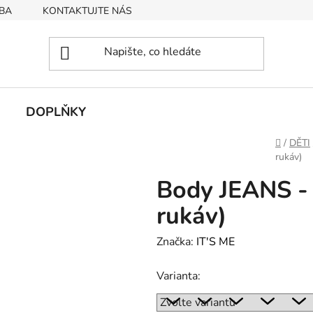
BA
KONTAKTUJTE NÁS
Obchodní podmínky
Podmín
DOPLŇKY
Domů
/
DĚTI
rukáv)
Body JEANS - 
rukáv)
Značka:
IT'S ME
Varianta: