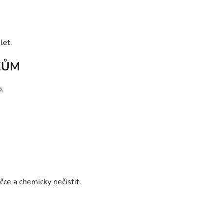
let.
KŮM
o.
ce a chemicky nečistit.