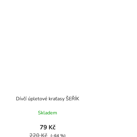
Dívčí úpletové kraťasy ŠEŘÍK
Skladem
79 Kč
220 Kč
(–64 %)