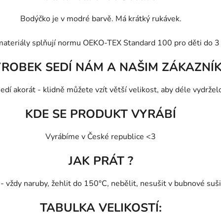
Bodýčko je v modré barvě. Má krátký rukávek.
materiály splňují normu OEKO-TEX Standard 100 pro děti do 3 
ÝROBEK SEDÍ NÁM A NAŠIM ZÁKAZNÍ
edí akorát - klidně můžete vzít větší velikost, aby déle vydržel
KDE SE PRODUKT VYRÁBÍ
Vyrábíme v České republice <3
JAK PRÁT ?
vždy naruby, žehlit do 150°C, nebělit, nesušit v bubnové sušič
TABULKA VELIKOSTÍ: