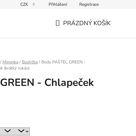
CZK
Přihlášení
Registrace
ky ochrany osobních údajů
PRÁZDNÝ KOŠÍK
NÁKUPNÍ
KOŠÍK
/
Miminka
/
Bodýčka
/
Body PASTEL GREEN -
k (krátký rukáv)
GREEN - Chlapeček