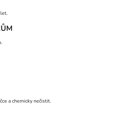
let.
KŮM
o.
ce a chemicky nečistit.