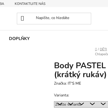
BA
KONTAKTUJTE NÁS
Obchodní podmínky
Podmín
DOPLŇKY
Domů
/
DĚTI
Chlapeče
Body PASTEL 
(krátký rukáv)
Značka:
IT'S ME
Varianta: