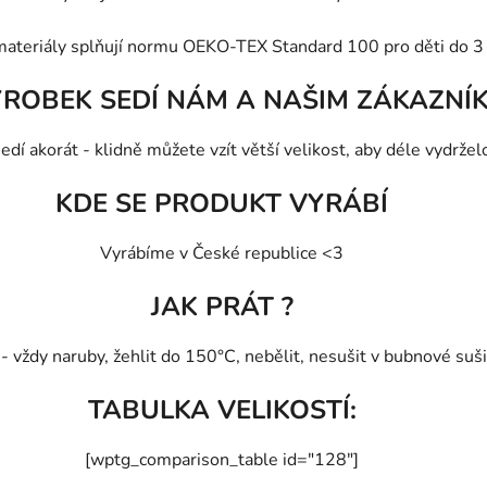
materiály splňují normu OEKO-TEX Standard 100 pro děti do 3 
ÝROBEK SEDÍ NÁM A NAŠIM ZÁKAZNÍ
edí akorát - klidně můžete vzít větší velikost, aby déle vydržel
KDE SE PRODUKT VYRÁBÍ
Vyrábíme v České republice <3
JAK PRÁT ?
vždy naruby, žehlit do 150°C, nebělit, nesušit v bubnové sušič
TABULKA VELIKOSTÍ:
[wptg_comparison_table id="128"]