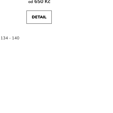
650 Kč
od
DETAIL
 134 - 140