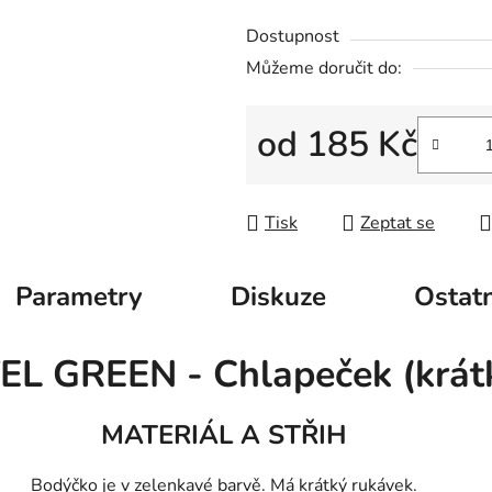
Dostupnost
Můžeme doručit do:
od
185 Kč
Měrná cena:
Tisk
Zeptat se
Parametry
Diskuze
Ostatn
L GREEN - Chlapeček (krátk
MATERIÁL A STŘIH
Bodýčko je v zelenkavé barvě. Má krátký rukávek.