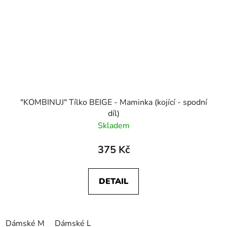
"KOMBINUJ" Tílko BEIGE - Maminka (kojící - spodní
díl)
Skladem
375 Kč
DETAIL
Dámské M
Dámské L