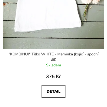
"KOMBINUJ" Tílko WHITE - Maminka (kojící - spodní
díl)
Skladem
375 Kč
DETAIL