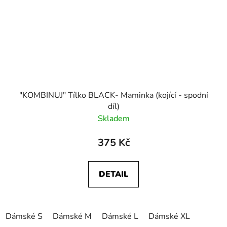
"KOMBINUJ" Tílko BLACK- Maminka (kojící - spodní
díl)
Skladem
375 Kč
DETAIL
Dámské S
Dámské M
Dámské L
Dámské XL