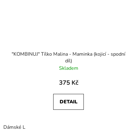
"KOMBINUJ" Tílko Malina - Maminka (kojicí - spodní
díl)
Skladem
375 Kč
DETAIL
Dámské L