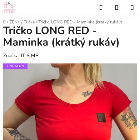
Přejít
Hledat
NÁKUP
na
KOŠÍK
obsah
Domů
/
ŽENY
/
Trička
/
Tričko LONG RED - Maminka (krátký rukáv)
Tričko LONG RED -
Maminka (krátký rukáv)
Značka:
IT'S ME
LONG VERZE