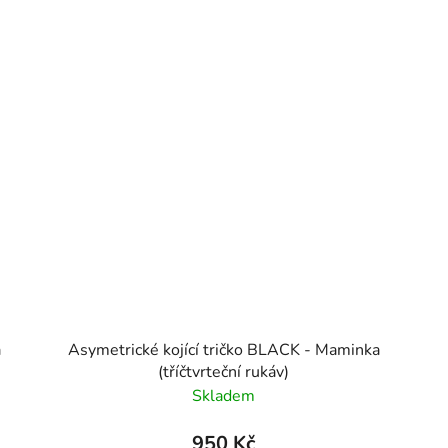
a
Asymetrické kojící tričko BLACK - Maminka
(tříčtvrteční rukáv)
Skladem
950 Kč