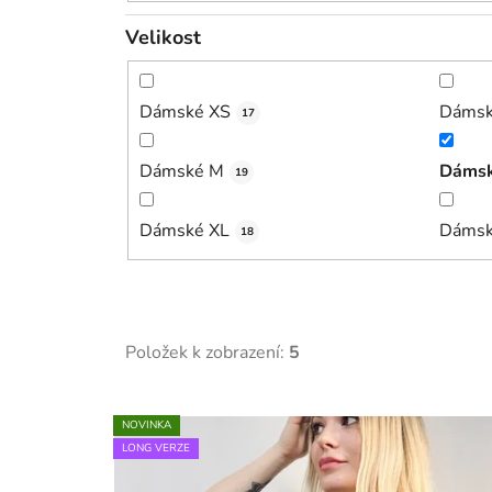
Velikost
Dámské XS
Dámsk
17
Dámské M
Dámsk
19
Dámské XL
Dámsk
18
Položek k zobrazení:
5
V
NOVINKA
ý
LONG VERZE
p