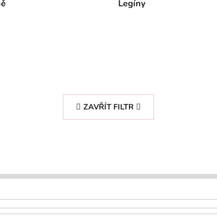
ně
Legíny
ZAVŘÍT FILTR