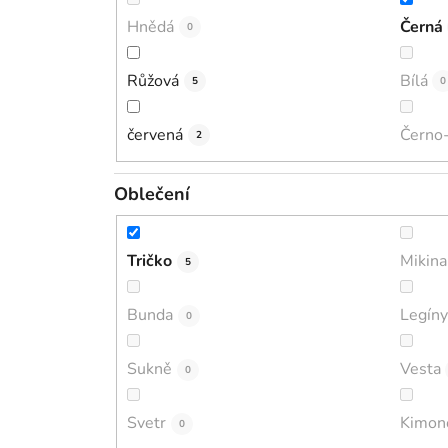
Hnědá
Černá
0
Růžová
Bílá
5
0
červená
Černo-
2
Oblečení
Tričko
Mikina
5
Bunda
Legíny
0
Sukně
Vesta
0
Svetr
Kimon
0