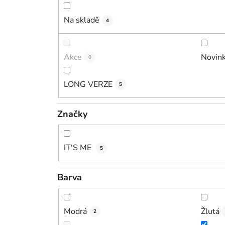
Na skladě
4
Akce
Novin
0
LONG VERZE
5
Značky
IT'S ME
5
Barva
Modrá
Žlutá
2