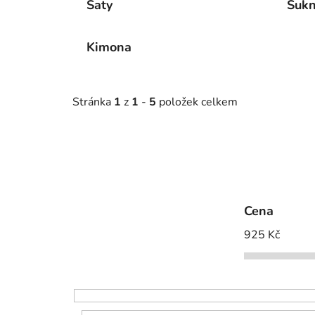
Šaty
Suk
Kimona
Stránka
1
z
1
-
5
položek celkem
Cena
925
Kč