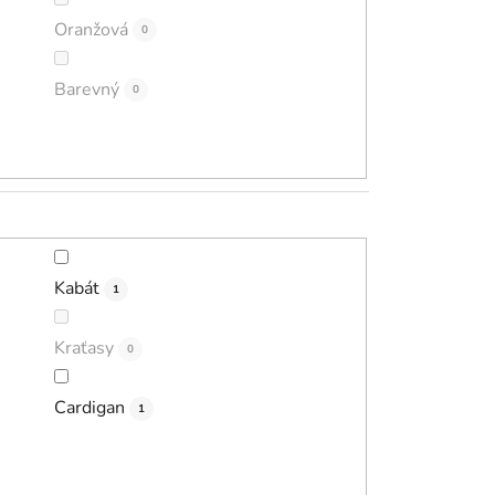
Oranžová
0
Barevný
0
Kabát
1
Kraťasy
0
Cardigan
1