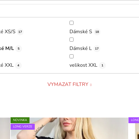
é XS/S
Dámské S
17
18
é M/L
Dámské L
5
17
é XXL
velikost XXL
4
1
VYMAZAT FILTRY
NOVINKA
LONG
LONG VERZE