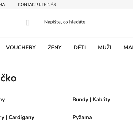
BA
KONTAKTUJTE NÁS
Obchodní podmínky
Podmín
VOUCHERY
ŽENY
DĚTI
MUŽI
MA
ičko
ny
Bundy | Kabáty
ry | Cardigany
Pyžama