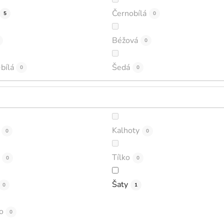
Černobílá
5
0
Béžová
0
bílá
Šedá
0
0
Kalhoty
0
0
Tílko
0
0
Šaty
0
1
o
0