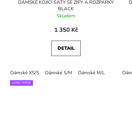
DÁMSKÉ KOJICÍ ŠATY SE ZIPY A ROZPARKY
D
BLACK
Skladem
1 350 Kč
DETAIL
Dámské XS/S
Dámské S/M
Dámské M/L
Dám
LONG VERZE