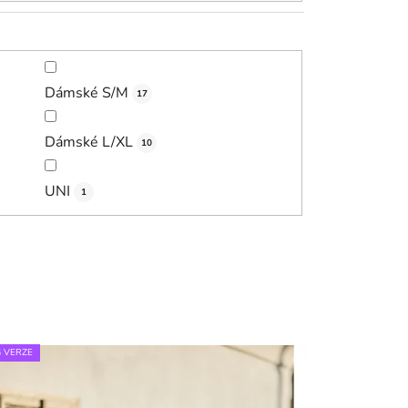
Dámské S/M
17
Dámské L/XL
10
UNI
1
 VERZE