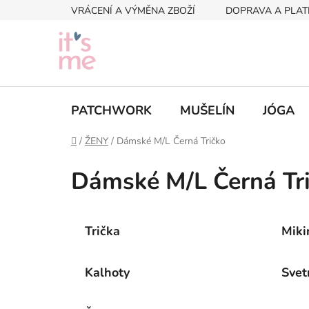
Přejít
VRÁCENÍ A VÝMĚNA ZBOŽÍ
DOPRAVA A PLAT
na
obsah
PATCHWORK
MUŠELÍN
JÓGA
Domů
/
ŽENY
/
Dámské M/L Černá Tričko
Dámské M/L Černá Tr
Trička
Miki
Kalhoty
Svet