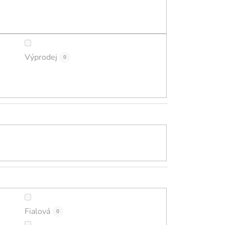
ů
Výprodej
0
Fialová
0