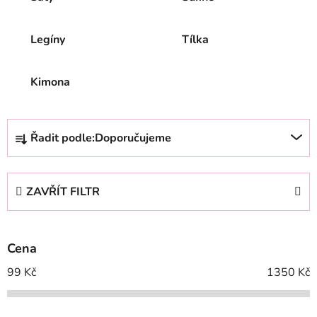
Legíny
Tílka
Kimona
Ř
Řadit podle:
Doporučujeme
a
z
e
ZAVŘÍT FILTR
n
í
p
Cena
r
o
99
Kč
1350
Kč
d
u