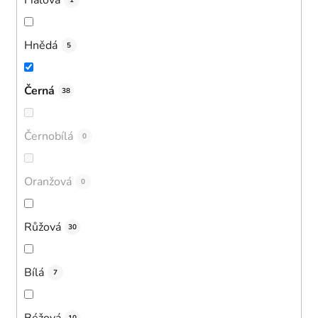
1
Hnědá
5
Černá
38
Černobílá
0
Oranžová
0
Růžová
30
Bílá
7
Béžová