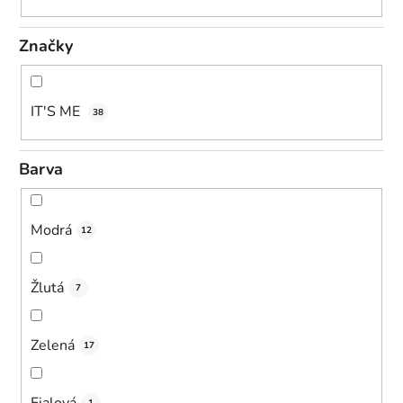
Značky
IT'S ME
38
Barva
Modrá
12
Žlutá
7
Zelená
17
Fialová