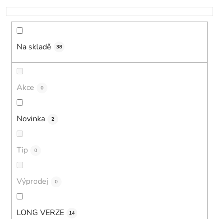
k
t
ů
Na skladě
38
Akce
0
Novinka
2
Tip
0
Výprodej
0
LONG VERZE
14