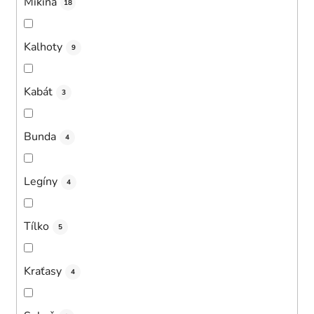
Mikina
18
Kalhoty
9
Kabát
3
Bunda
4
Legíny
4
Tílko
5
Kraťasy
4