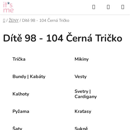
Přejít
Hledat
NÁKUP
na
KOŠÍK
obsah
Domů
/
ŽENY
/
Dítě 98 - 104 Černá Tričko
Dítě 98 - 104 Černá Tričko
Trička
Mikiny
Bundy | Kabáty
Vesty
Svetry |
Kalhoty
Cardigany
Pyžama
Kraťasy
Šaty
Sukně