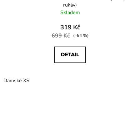
rukáv)
Skladem
319 Kč
699 Kč
(–54 %)
DETAIL
Dámské XS