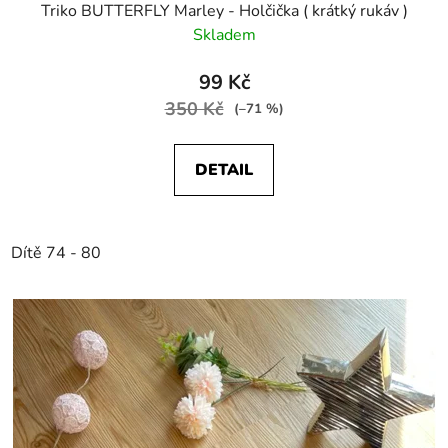
Triko BUTTERFLY Marley - Holčička ( krátký rukáv )
Skladem
99 Kč
350 Kč
(–71 %)
DETAIL
Dítě 74 - 80