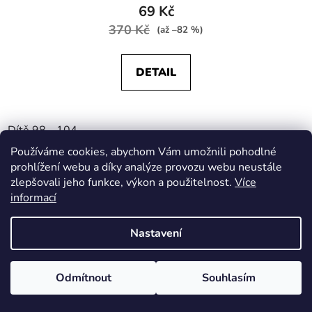
69 Kč
370 Kč
(až –82 %)
DETAIL
Dítě 98 - 104
Používáme cookies, abychom Vám umožnili pohodlné
prohlížení webu a díky analýze provozu webu neustále
zlepšovali jeho funkce, výkon a použitelnost.
Více
informací
Nastavení
Odmítnout
Souhlasím