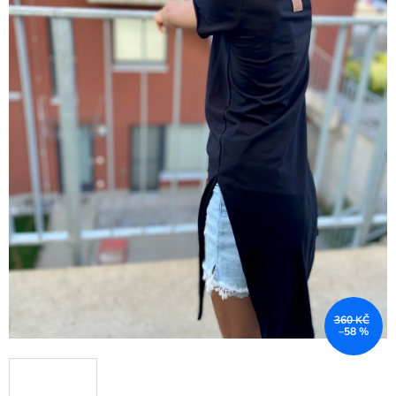
360 KČ
–58 %