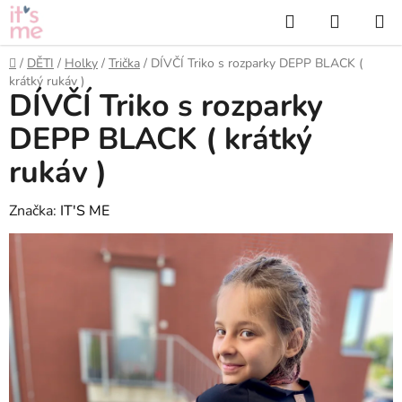
Přejít
Hledat
NÁKUP
na
KOŠÍK
obsah
Domů
/
DĚTI
/
Holky
/
Trička
/
DÍVČÍ Triko s rozparky DEPP BLACK (
krátký rukáv )
DÍVČÍ Triko s rozparky
DEPP BLACK ( krátký
rukáv )
Značka:
IT'S ME