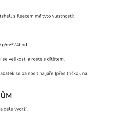
tshell s fleecem má tyto vlastnosti:
 g/m²/24hod.
 se velikosti a roste s dítětem.
átek se dá nosit na jaře (přes tričko), na
KŮM
a déle vydrží.