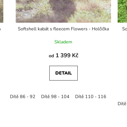
a
Softshell kabát s fleecem Flowers - Holčička
So
Skladem
1 399 Kč
od
DETAIL
Dítě 86 - 92
Dítě 98 - 104
Dítě 110 - 116
Dítě