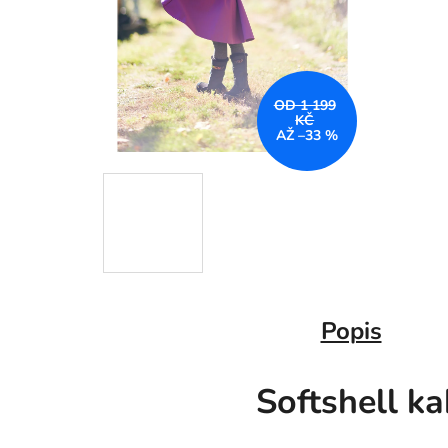
OD 1 199
KČ
AŽ –33 %
Popis
Softshell k