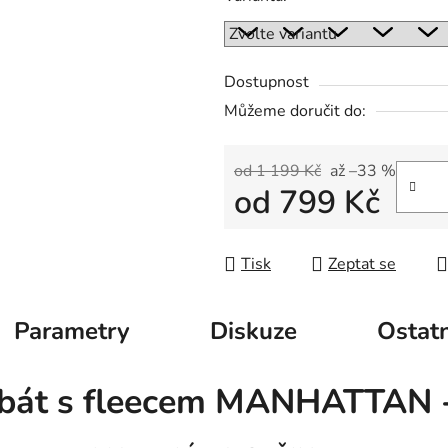
Dostupnost
Můžeme doručit do:
od 1 199 Kč
až –33 %
od
799 Kč
Měrná cena:
Tisk
Zeptat se
Parametry
Diskuze
Ostatn
abát s fleecem MANHATTAN -