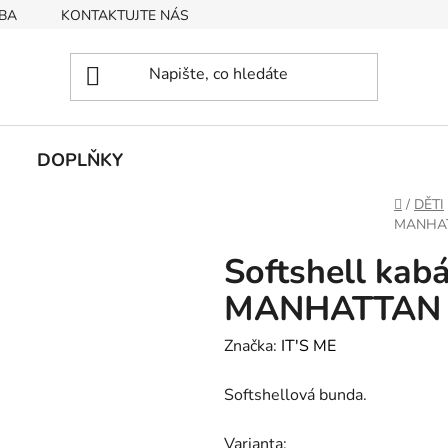
BA
KONTAKTUJTE NÁS
Obchodní podmínky
Podmín
DOPLŇKY
Domů
/
DĚTI
MANHATT
Softshell kabá
MANHATTAN -
Značka:
IT'S ME
Softshellová bunda.
Varianta: