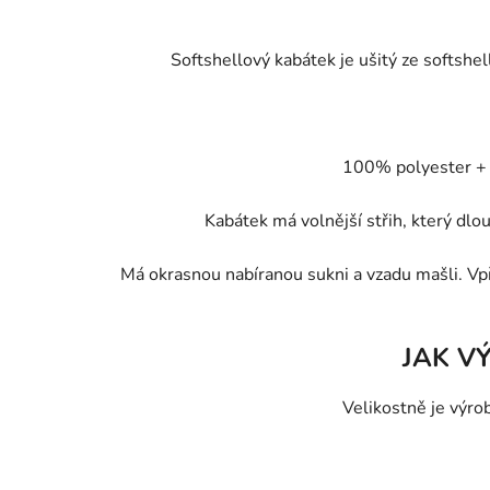
Softshellový kabátek je ušitý ze softshe
100% polyester +
Kabátek má volnější střih, který dlou
Má okrasnou nabíranou sukni a vzadu mašli. Vpře
JAK V
Velikostně je výrob