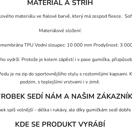
MATERIÁL A STŘIH
llového materiálu ve fialové barvě, který má zespod fleece. Sof
Materiálové složení:
 membrána TPU Vodní sloupec: 10 000 mm Prodyšnost: 3 000
ho vydrží. Protože je kolem zápěstí i v pase gumička, přizpůsobí
du je na zip do sportovnějšího stylu s roztomilými kapsami. Kab
podzim, s teplejšími vrstvami i v zimě.
ÝROBEK SEDÍ NÁM A NAŠIM ZÁKAZNÍ
ek spíš volnější - délka i rukávy, ale díky gumičkám sedí dobře 
KDE SE PRODUKT VYRÁBÍ