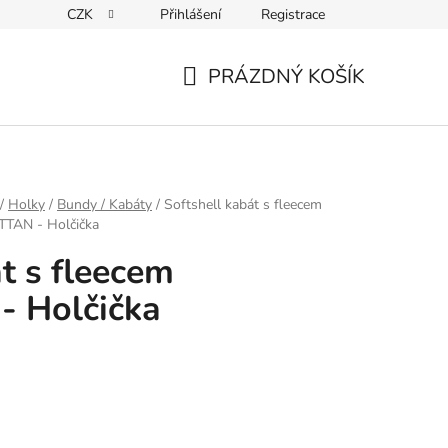
CZK
Přihlášení
Registrace
ky ochrany osobních údajů
PRÁZDNÝ KOŠÍK
NÁKUPNÍ
KOŠÍK
/
Holky
/
Bundy / Kabáty
/
Softshell kabát s fleecem
AN - Holčička
t s fleecem
 Holčička