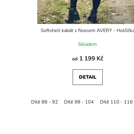
Softshell kabát s fleecem AVERY - Holčičk
Skladem
1 199 Kč
od
DETAIL
Dítě 86 - 92
Dítě 98 - 104
Dítě 110 - 116