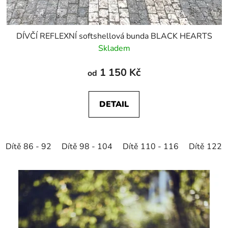
DÍVČÍ REFLEXNÍ softshellová bunda BLACK HEARTS
Skladem
1 150 Kč
od
DETAIL
Dítě 86 - 92
Dítě 98 - 104
Dítě 110 - 116
Dítě 122 