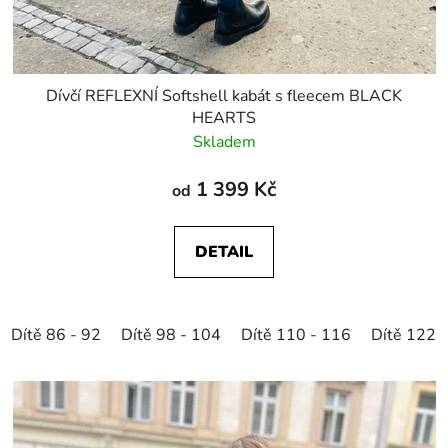
Dívčí REFLEXNÍ Softshell kabát s fleecem BLACK
HEARTS
Skladem
1 399 Kč
od
DETAIL
Dítě 86 - 92
Dítě 98 - 104
Dítě 110 - 116
Dítě 122 