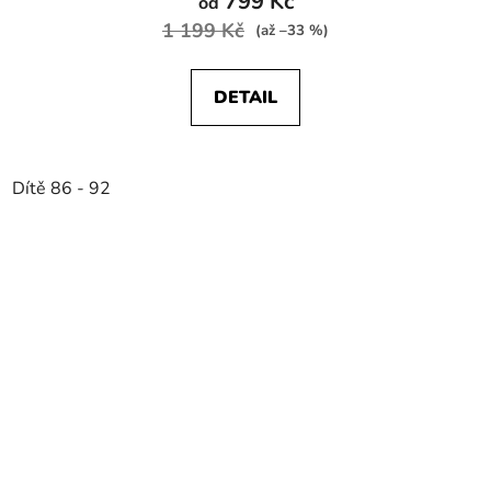
799 Kč
od
1 199 Kč
(až –33 %)
DETAIL
Dítě 86 - 92