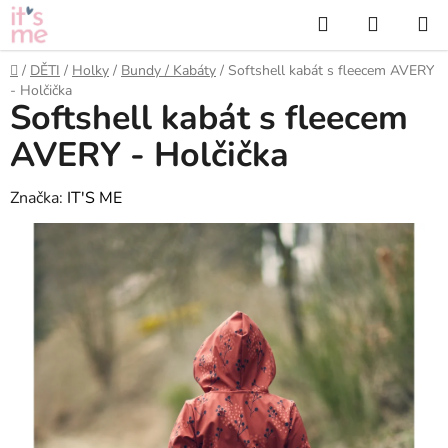
Přejít
Hledat
NÁKUP
na
KOŠÍK
obsah
Domů
/
DĚTI
/
Holky
/
Bundy / Kabáty
/
Softshell kabát s fleecem AVERY
- Holčička
Softshell kabát s fleecem
AVERY - Holčička
Značka:
IT'S ME