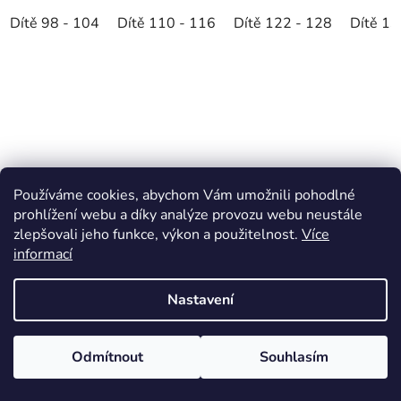
Dítě 98 - 104
Dítě 110 - 116
Dítě 122 - 128
Dítě 13
Používáme cookies, abychom Vám umožnili pohodlné
prohlížení webu a díky analýze provozu webu neustále
zlepšovali jeho funkce, výkon a použitelnost.
Více
informací
Nastavení
Odmítnout
Souhlasím