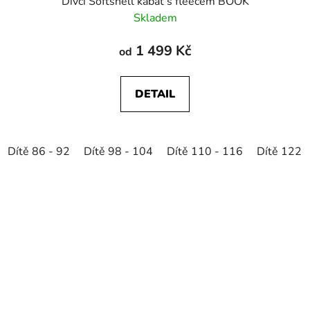
Dívčí Softshell kabát s fleecem BOOK
Skladem
1 499 Kč
od
DETAIL
Dítě 86 - 92
Dítě 98 - 104
Dítě 110 - 116
Dítě 122 