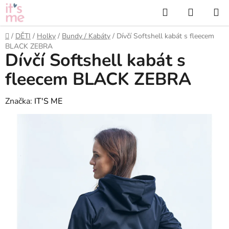
Přejít
Hledat
NÁKUP
na
KOŠÍK
obsah
Domů
/
DĚTI
/
Holky
/
Bundy / Kabáty
/
Dívčí Softshell kabát s fleecem
BLACK ZEBRA
Dívčí Softshell kabát s
fleecem BLACK ZEBRA
Značka:
IT'S ME