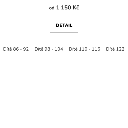
1 150 Kč
od
DETAIL
Dítě 86 - 92
Dítě 98 - 104
Dítě 110 - 116
Dítě 122 