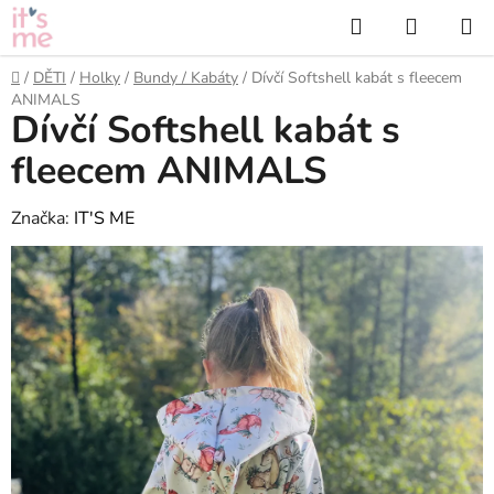
Přejít
Hledat
NÁKUP
na
KOŠÍK
obsah
Domů
/
DĚTI
/
Holky
/
Bundy / Kabáty
/
Dívčí Softshell kabát s fleecem
ANIMALS
Dívčí Softshell kabát s
fleecem ANIMALS
Značka:
IT'S ME