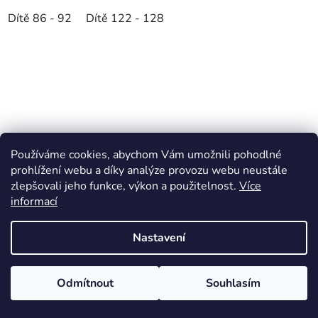
Dítě 86 - 92
Dítě 122 - 128
Používáme cookies, abychom Vám umožnili pohodlné
prohlížení webu a díky analýze provozu webu neustále
zlepšovali jeho funkce, výkon a použitelnost.
Více
informací
Nastavení
Odmítnout
Souhlasím