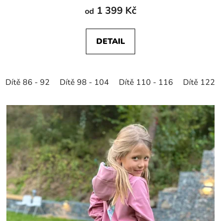
1 399 Kč
od
DETAIL
Dítě 86 - 92
Dítě 98 - 104
Dítě 110 - 116
Dítě 122 