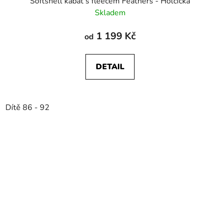
Softshell kabát s fleecem Feathers - Holčička
Skladem
1 199 Kč
od
DETAIL
Dítě 86 - 92