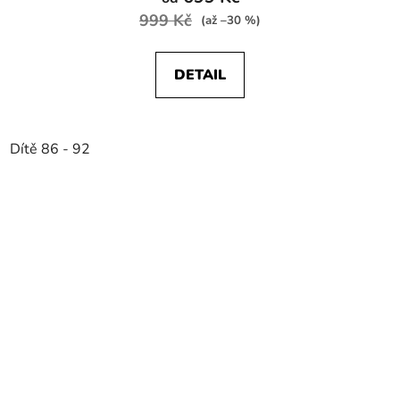
999 Kč
(až –30 %)
DETAIL
Dítě 86 - 92