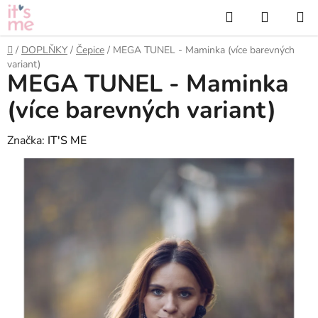
Přejít
Hledat
NÁKUP
na
KOŠÍK
obsah
Domů
/
DOPLŇKY
/
Čepice
/
MEGA TUNEL - Maminka (více barevných
variant)
MEGA TUNEL - Maminka
(více barevných variant)
Značka:
IT'S ME