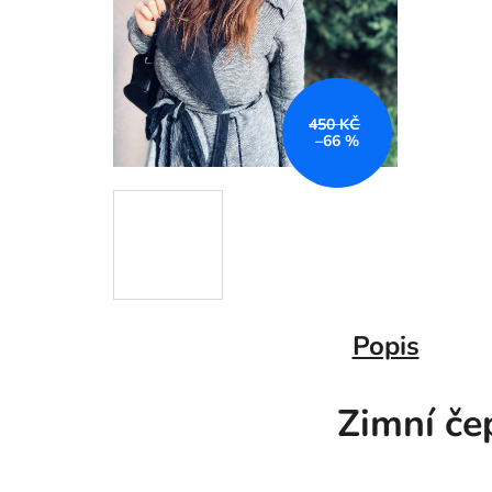
450 KČ
–66 %
Popis
Zimní če