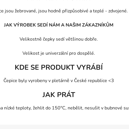
ce jsou žebrované, jsou hodně přizpůsobivé a teplé - zdvojené.
JAK VÝROBEK SEDÍ NÁM A NAŠIM ZÁKAZNÍKŮM
Velikostně čepky sedí většinou dobře.
Veliko
st je univerzální pro do
spělé.
KDE SE PRODUKT VYRÁBÍ
Čepice byly vyrobeny v pletárně v České republice <3
JAK PRÁT
ízké teploty, žehlit do 150°C, nebělit, nesušit v bubnové suš