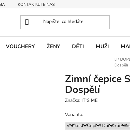
BA
KONTAKTUJTE NÁS
Obchodní podmínky
Podmín
VOUCHERY
ŽENY
DĚTI
MUŽI
MA
Domů
/
DOP
Dospělí
Zimní čepice
Dospělí
Značka:
IT'S ME
Varianta: