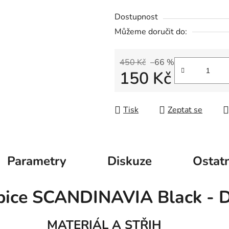
Dostupnost
Můžeme doručit do:
450 Kč
–66 %
150 Kč
Měrná cena:
Tisk
Zeptat se
Parametry
Diskuze
Ostatn
pice SCANDINAVIA Black - D
MATERIÁL A STŘIH