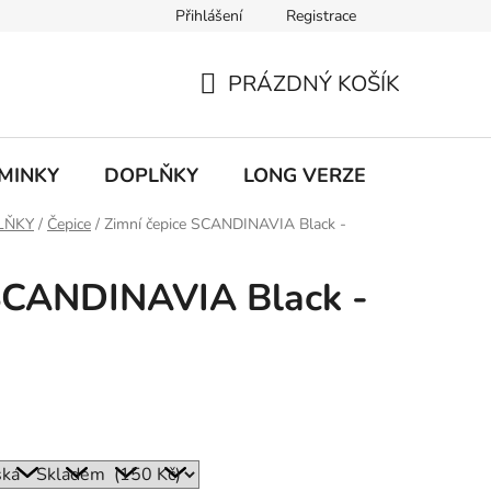
Přihlášení
Registrace
ky ochrany osobních údajů
PRÁZDNÝ KOŠÍK
NÁKUPNÍ
KOŠÍK
MINKY
DOPLŇKY
LONG VERZE
VÝPROD
LŇKY
/
Čepice
/
Zimní čepice SCANDINAVIA Black -
 SCANDINAVIA Black -