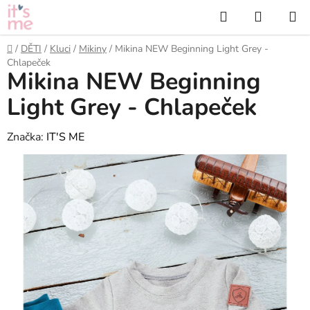
Přejít
Hledat
NÁKUP
na
KOŠÍK
obsah
Domů
/
DĚTI
/
Kluci
/
Mikiny
/
Mikina NEW Beginning Light Grey -
Chlapeček
Mikina NEW Beginning
Light Grey - Chlapeček
Značka:
IT'S ME