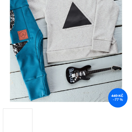
449 KČ
–77 %