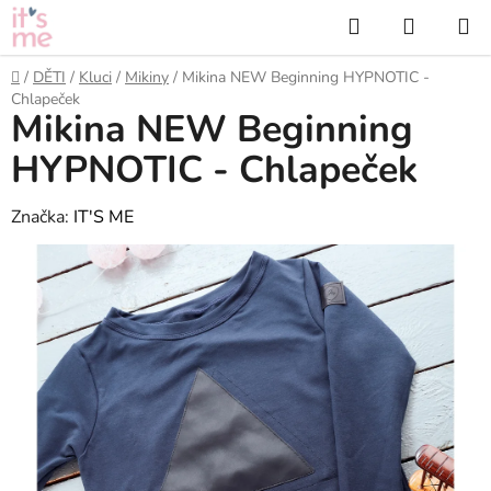
Přejít
Hledat
NÁKUP
na
KOŠÍK
obsah
Domů
/
DĚTI
/
Kluci
/
Mikiny
/
Mikina NEW Beginning HYPNOTIC -
Chlapeček
Mikina NEW Beginning
HYPNOTIC - Chlapeček
Značka:
IT'S ME