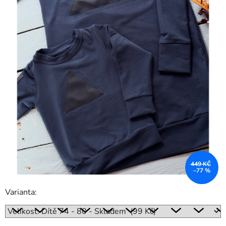
449 KČ
–77 %
Varianta: