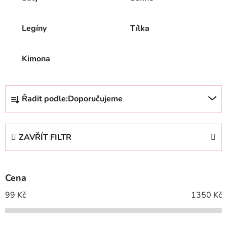
Legíny
Tílka
Kimona
Ř
Řadit podle:
Doporučujeme
a
z
e
ZAVŘÍT FILTR
n
í
p
Cena
r
o
99
Kč
1350
Kč
d
u