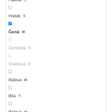
1
Hnědá
5
Černá
38
Černobílá
0
Oranžová
0
Růžová
30
Bílá
7
Béžová