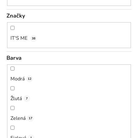
Značky
IT'S ME
38
Barva
Modrá
12
Žlutá
7
Zelená
17
Fialová