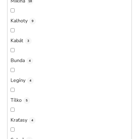
Mikina
18
Kalhoty
9
Kabát
3
Bunda
4
Legíny
4
Tílko
5
Kraťasy
4