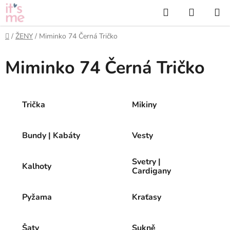
Přejít
Hledat
NÁKUP
na
KOŠÍK
obsah
Domů
/
ŽENY
/
Miminko 74 Černá Tričko
Miminko 74 Černá Tričko
Trička
Mikiny
Bundy | Kabáty
Vesty
Svetry |
Kalhoty
Cardigany
Pyžama
Kraťasy
Šaty
Sukně