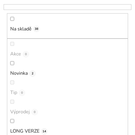
k
t
ů
Na skladě
38
Akce
0
Novinka
2
Tip
0
Výprodej
0
LONG VERZE
14