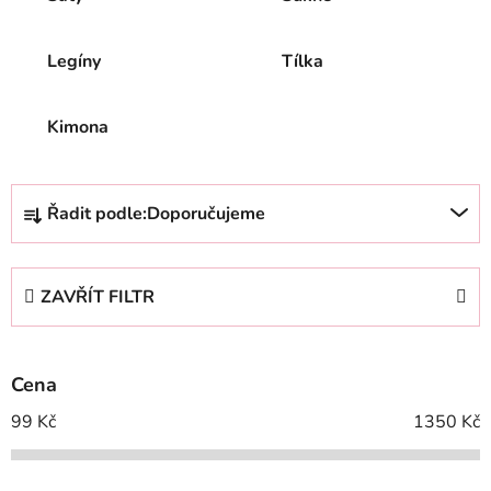
Legíny
Tílka
Kimona
Ř
Řadit podle:
Doporučujeme
a
z
e
ZAVŘÍT FILTR
n
í
p
Cena
r
o
99
Kč
1350
Kč
d
u