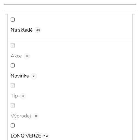
k
t
ů
Na skladě
38
Akce
0
Novinka
2
Tip
0
Výprodej
0
LONG VERZE
14