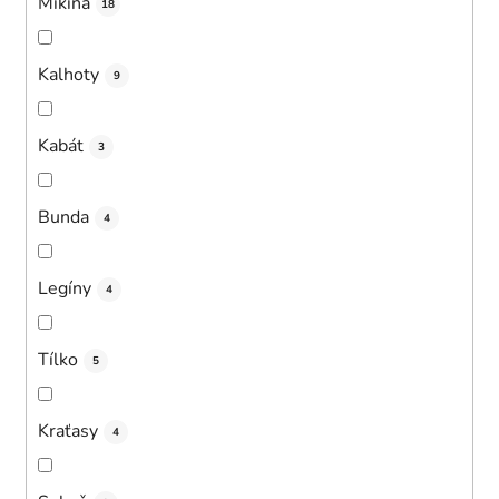
Mikina
18
Kalhoty
9
Kabát
3
Bunda
4
Legíny
4
Tílko
5
Kraťasy
4