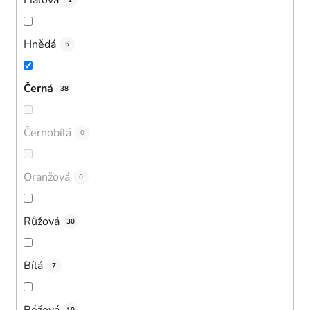
1
Hnědá
5
Černá
38
Černobílá
0
Oranžová
0
Růžová
30
Bílá
7
Béžová