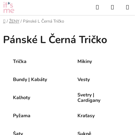
Přejít
Hledat
NÁKUP
na
KOŠÍK
obsah
Domů
/
ŽENY
/
Pánské L Černá Tričko
Pánské L Černá Tričko
Trička
Mikiny
Bundy | Kabáty
Vesty
Svetry |
Kalhoty
Cardigany
Pyžama
Kraťasy
Šaty
Sukně