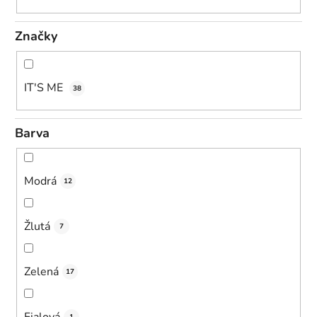
Značky
IT'S ME
38
Barva
Modrá
12
Žlutá
7
Zelená
17
Fialová