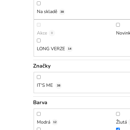
Na skladě
38
Akce
Novin
0
LONG VERZE
14
Značky
IT'S ME
38
Barva
Modrá
Žlutá
12