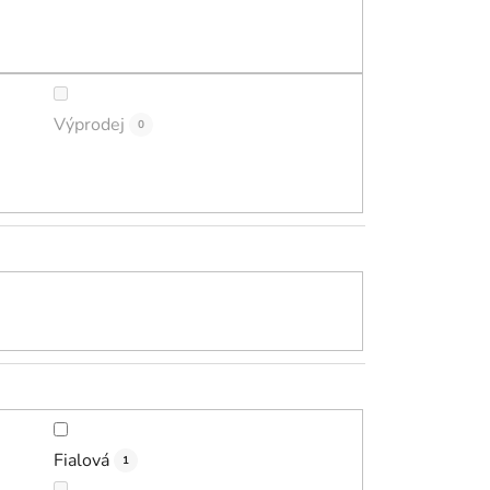
ů
Výprodej
0
Fialová
1