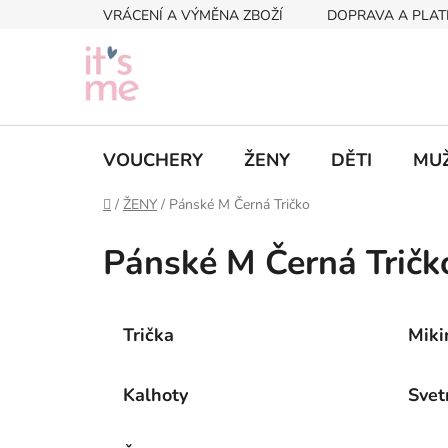
Přejít
VRÁCENÍ A VÝMĚNA ZBOŽÍ
DOPRAVA A PLAT
na
obsah
VOUCHERY
ŽENY
DĚTI
MUŽ
Domů
/
ŽENY
/
Pánské M Černá Tričko
Pánské M Černá Tričk
Trička
Miki
Kalhoty
Svet