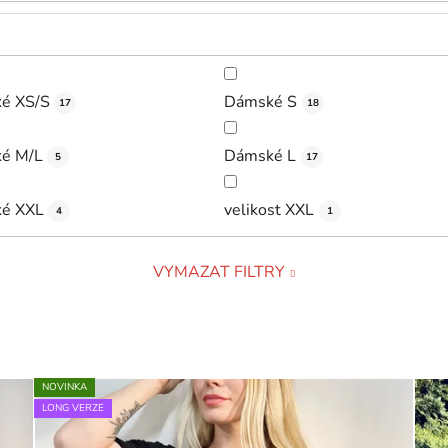
é XS/S
Dámské S
17
18
é M/L
Dámské L
5
17
é XXL
velikost XXL
4
1
VYMAZAT FILTRY
NOVINKA
LONG VERZE