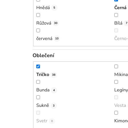
Hnědá
Černá
5
Růžová
Bílá
30
7
červená
Černo-
10
Oblečení
Tričko
Mikina
38
Bunda
Legíny
4
Sukně
Vesta
3
Svetr
Kimon
0