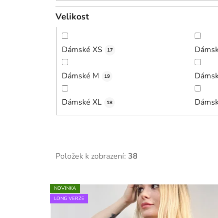
Velikost
Dámské XS
Dámsk
17
Dámské M
Dámsk
19
Dámské XL
Dámsk
18
Položek k zobrazení:
38
V
NOVINKA
ý
LONG VERZE
p