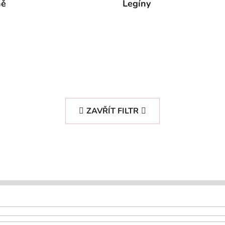
ně
Legíny
ZAVŘÍT FILTR