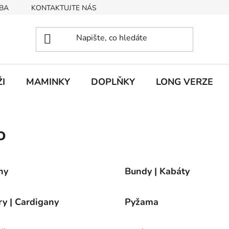
BA
KONTAKTUJTE NÁS
Obchodní podmínky
Podmín
I
MAMINKY
DOPLŇKY
LONG VERZE
o
ny
Bundy | Kabáty
ry | Cardigany
Pyžama