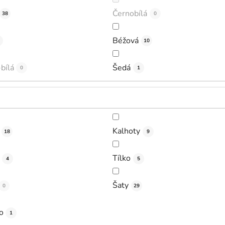
Černobílá
38
0
Béžová
10
bílá
Šedá
0
1
Kalhoty
18
9
Tílko
4
5
Šaty
0
29
o
1