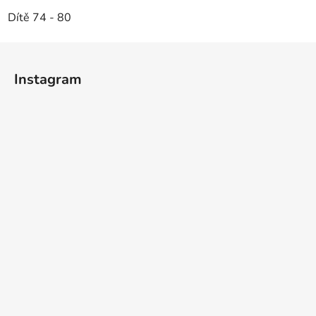
Dítě 74 - 80
Z
á
Instagram
p
a
t
í