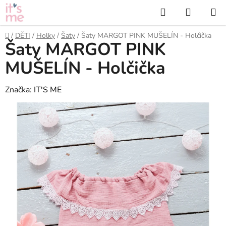
Přejít
Hledat
NÁKUP
na
KOŠÍK
obsah
Domů
/
DĚTI
/
Holky
/
Šaty
/
Šaty MARGOT PINK MUŠELÍN - Holčička
Šaty MARGOT PINK
MUŠELÍN - Holčička
Značka:
IT'S ME