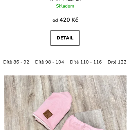
Skladem
420 Kč
od
DETAIL
Dítě 86 - 92
Dítě 98 - 104
Dítě 110 - 116
Dítě 122 