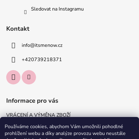
Sledovat na Instagramu
Kontakt
info
@
itsmenow.cz
+420739218371
Informace pro vás
VRÁCENÍ A VÝMĚNA ZBOŽÍ
DOPRAVA A PLATBA
Používáme cookies, abychom Vám umožnili pohodlné
prohlížení webu a díky analýze provozu webu neustále
KONTAKTUJTE NÁS