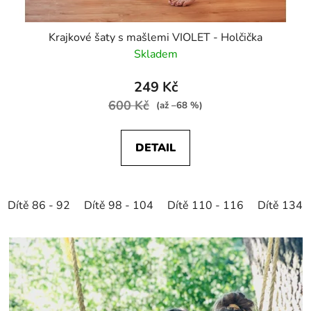
Krajkové šaty s mašlemi VIOLET - Holčička
Skladem
249 Kč
600 Kč
(až –68 %)
DETAIL
Dítě 86 - 92
Dítě 98 - 104
Dítě 110 - 116
Dítě 134 