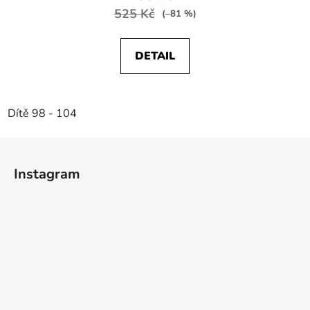
525 Kč
(–81 %)
DETAIL
Dítě 98 - 104
Z
á
Instagram
p
a
t
í