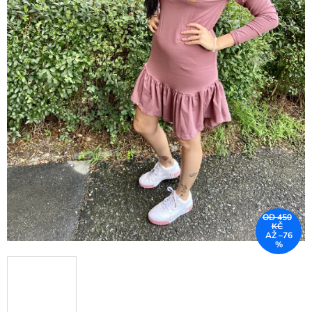
OD 450
KČ
AŽ –76
%