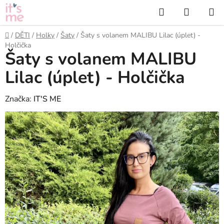
Přejít
Hledat
NÁKUP
na
KOŠÍK
obsah
Domů
/
DĚTI
/
Holky
/
Šaty
/
Šaty s volanem MALIBU Lilac (úplet) -
Holčička
Šaty s volanem MALIBU
Lilac (úplet) - Holčička
Značka:
IT'S ME