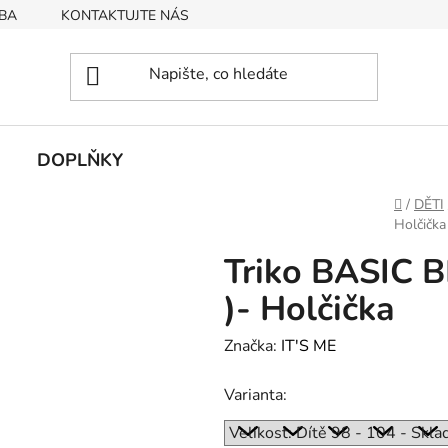
BA
KONTAKTUJTE NÁS
Obchodní podmínky
Podmín
DOPLŇKY
Domů
/
DĚTI
Holčička
Triko BASIC B
)- Holčička
Značka:
IT'S ME
Varianta: