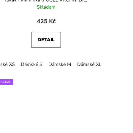
rukáv - Maminka (POUZE VRCHNÍ DÍL)
Skladem
425 Kč
DETAIL
ské XS
Dámské S
Dámské M
Dámské XL
 VERZE