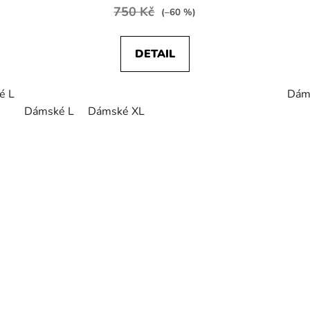
750 Kč
(–60 %)
DETAIL
é L
Dámské XL
Dám
Dámské L
Dámské XL