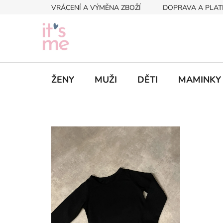
Přejít
VRÁCENÍ A VÝMĚNA ZBOŽÍ
DOPRAVA A PLAT
na
obsah
ŽENY
MUŽI
DĚTI
MAMINKY