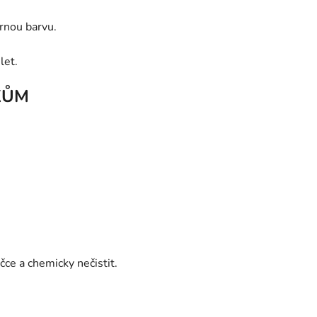
rnou barvu.
let.
KŮM
ce a chemicky nečistit.