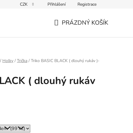
CZK
Přihlášení
Registrace
ky ochrany osobních údajů
PRÁZDNÝ KOŠÍK
NÁKUPNÍ
KOŠÍK
/
Holky
/
Trička
/
Triko BASIC BLACK ( dlouhý rukáv )-
LACK ( dlouhý rukáv