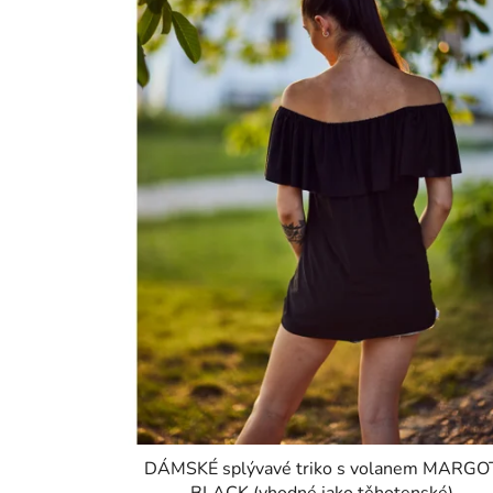
DÁMSKÉ splývavé triko s volanem MARGO