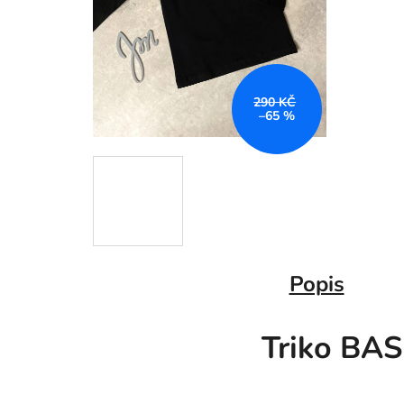
290 KČ
–65 %
Popis
Triko BAS