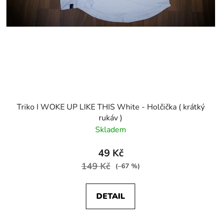
Triko I WOKE UP LIKE THIS White - Holčička ( krátký
rukáv )
Skladem
49 Kč
149 Kč
(–67 %)
DETAIL