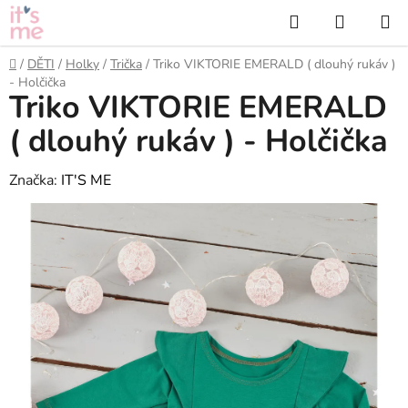
Přejít
Hledat
NÁKUP
na
KOŠÍK
obsah
Domů
/
DĚTI
/
Holky
/
Trička
/
Triko VIKTORIE EMERALD ( dlouhý rukáv )
- Holčička
Triko VIKTORIE EMERALD
( dlouhý rukáv ) - Holčička
Značka:
IT'S ME