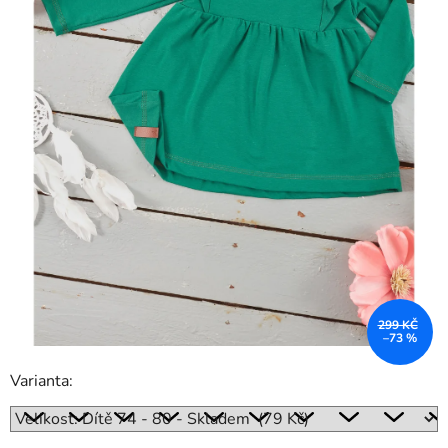
299 KČ
–73 %
Varianta: