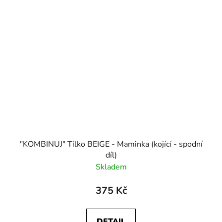
"KOMBINUJ" Tílko BEIGE - Maminka (kojící - spodní
díl)
Skladem
375 Kč
DETAIL