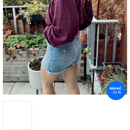
850 KČ
–11 %