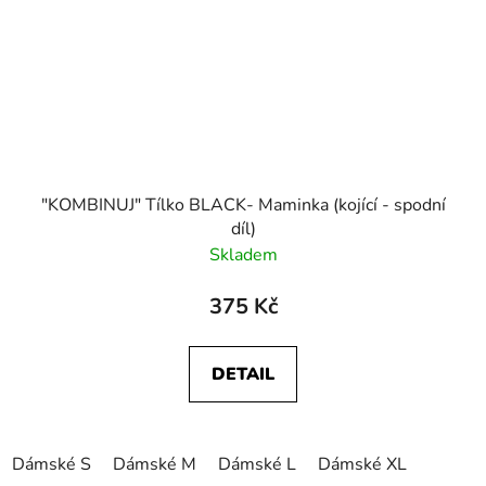
"KOMBINUJ" Tílko BLACK- Maminka (kojící - spodní
díl)
Skladem
375 Kč
DETAIL
Dámské S
Dámské M
Dámské L
Dámské XL