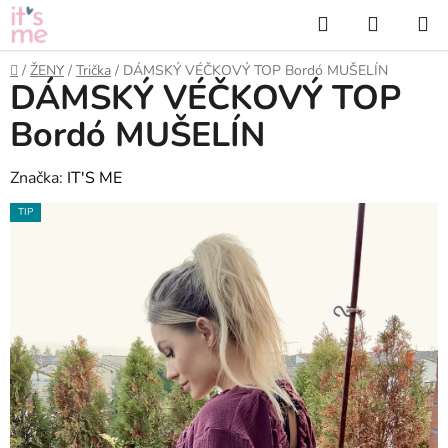
Přejít
Hledat
NÁKUP
na
KOŠÍK
obsah
Domů
/
ŽENY
/
Trička
/
DÁMSKÝ VÉČKOVÝ TOP Bordó MUŠELÍN
DÁMSKÝ VÉČKOVÝ TOP
Bordó MUŠELÍN
Značka:
IT'S ME
TIP