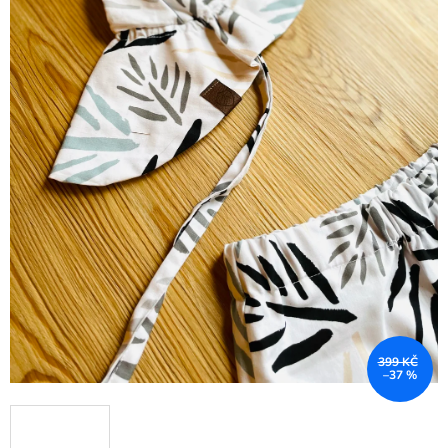
399 KČ
–37 %