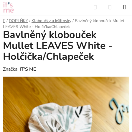
Přejít
Hledat
NÁKUP
na
KOŠÍK
obsah
Domů
/
DOPLŇKY
/
Kloboučky a kšiltovky
/
Bavlněný klobouček Mullet
LEAVES White - Holčička/Chlapeček
Bavlněný klobouček
Mullet LEAVES White -
Holčička/Chlapeček
Značka:
IT'S ME