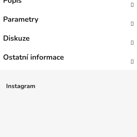
Popis
Parametry
Diskuze
Ostatní informace
Z
á
Instagram
p
a
t
í