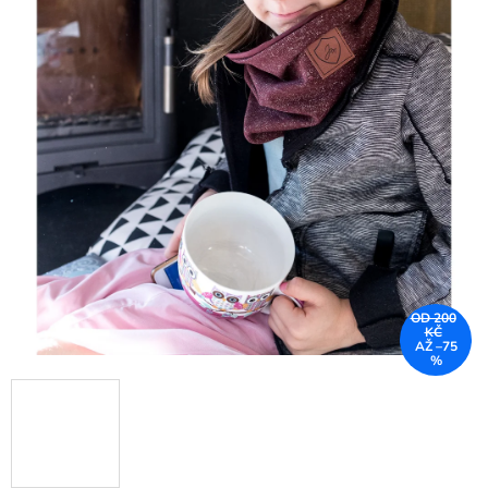
OD 200
KČ
AŽ –75
%