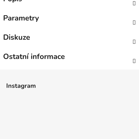
Parametry
Diskuze
Ostatní informace
Z
á
Instagram
p
a
t
í