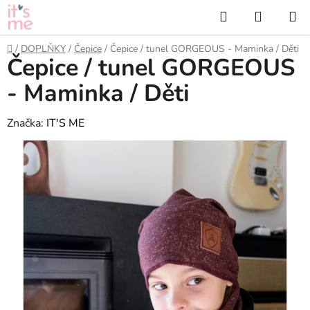
Přejít
Hledat
NÁKUP
na
KOŠÍK
obsah
Domů
/
DOPLŇKY
/
Čepice
/
Čepice / tunel GORGEOUS - Maminka / Děti
Čepice / tunel GORGEOUS
- Maminka / Děti
Značka:
IT'S ME