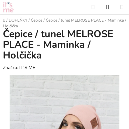
Přejít
Hledat
NÁKUP
na
KOŠÍK
obsah
Domů
/
DOPLŇKY
/
Čepice
/
Čepice / tunel MELROSE PLACE - Maminka /
Holčička
Čepice / tunel MELROSE
PLACE - Maminka /
Holčička
Značka:
IT'S ME