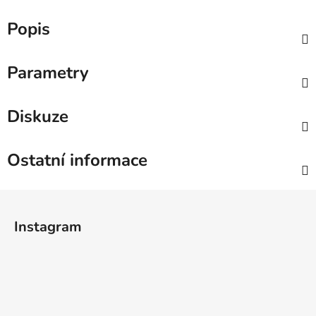
Popis
Parametry
Diskuze
Ostatní informace
Z
á
Instagram
p
a
t
í