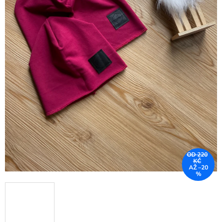
OD 220
KČ
AŽ –20
%