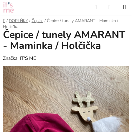
Přejít
Hledat
NÁKUP
na
KOŠÍK
obsah
Domů
/
DOPLŇKY
/
Čepice
/
Čepice / tunely AMARANT - Maminka /
Holčička
Čepice / tunely AMARANT
- Maminka / Holčička
Značka:
IT'S ME