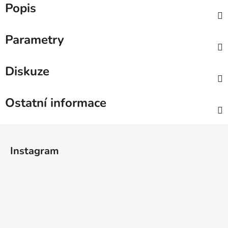
Popis
Parametry
Diskuze
Ostatní informace
Z
á
Instagram
p
a
t
í