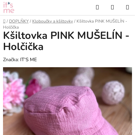
Přejít
Hledat
NÁKUP
na
KOŠÍK
obsah
Domů
/
DOPLŇKY
/
Kloboučky a kšiltovky
/
Kšiltovka PINK MUŠELÍN -
Holčička
Kšiltovka PINK MUŠELÍN -
Holčička
Značka:
IT'S ME