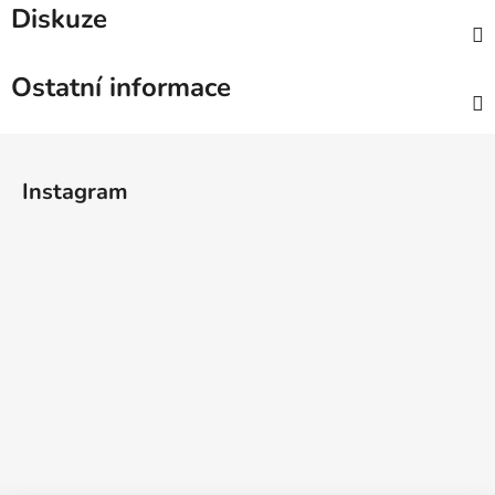
Diskuze
Ostatní informace
Z
á
Instagram
p
a
t
í