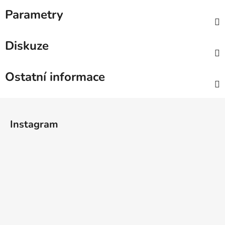
Parametry
Diskuze
Ostatní informace
Z
á
Instagram
p
a
t
í