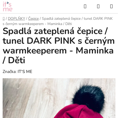
Přejít
Hledat
NÁKUP
na
KOŠÍK
obsah
Domů
/
DOPLŇKY
/
Čepice
/
Spadlá zateplená čepice / tunel DARK PINK
s černým warmkeeperem - Maminka / Děti
Spadlá zateplená čepice /
tunel DARK PINK s černým
warmkeeperem - Maminka
/ Děti
Značka:
IT'S ME