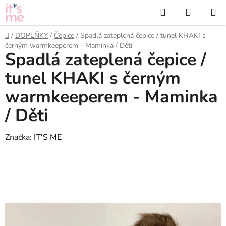
Přejít
Hledat
NÁKUP
na
KOŠÍK
obsah
Domů
/
DOPLŇKY
/
Čepice
/
Spadlá zateplená čepice / tunel KHAKI s
černým warmkeeperem - Maminka / Děti
Spadlá zateplená čepice /
tunel KHAKI s černým
warmkeeperem - Maminka
/ Děti
Značka:
IT'S ME