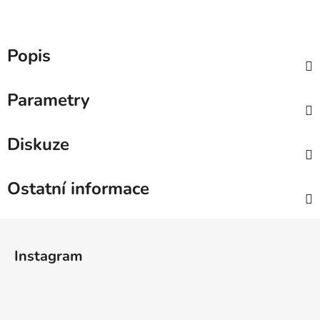
Popis
Parametry
Diskuze
Ostatní informace
Z
á
Instagram
p
a
t
í