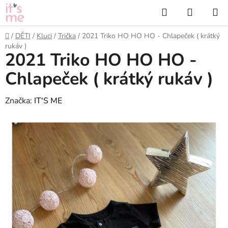
Přejít
Hledat
NÁKUP
na
KOŠÍK
obsah
Domů
/
DĚTI
/
Kluci
/
Trička
/
2021 Triko HO HO HO - Chlapeček ( krátký
rukáv )
2021 Triko HO HO HO -
Chlapeček ( krátký rukáv )
Značka:
IT'S ME