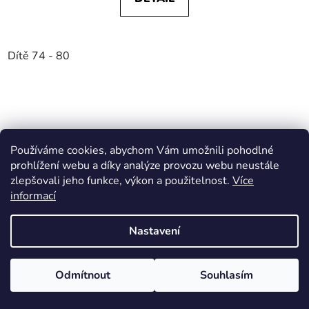
Dítě 74 - 80
Používáme cookies, abychom Vám umožnili pohodlné
prohlížení webu a díky analýze provozu webu neustále
zlepšovali jeho funkce, výkon a použitelnost.
Více
informací
Nastavení
Odmítnout
Souhlasím