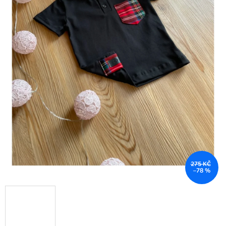
275 KČ
–78 %