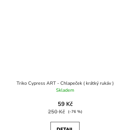
Triko Cypress ART - Chlapeček ( krátký rukáv )
Skladem
59 Kč
250 Kč
(–76 %)
DETAIL