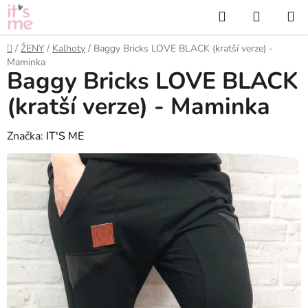
Přejít
Hledat
NÁKUP
na
KOŠÍK
obsah
Domů
/
ŽENY
/
Kalhoty
/
Baggy Bricks LOVE BLACK (kratší verze) -
Maminka
Baggy Bricks LOVE BLACK
(kratší verze) - Maminka
Značka:
IT'S ME