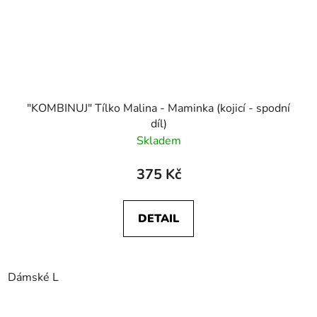
"KOMBINUJ" Tílko Malina - Maminka (kojicí - spodní
díl)
Skladem
375 Kč
DETAIL
Dámské L