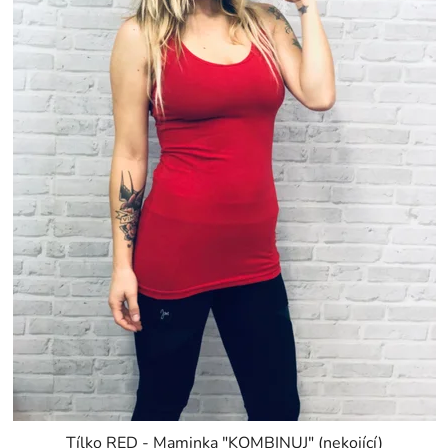
Tílko RED - Maminka "KOMBINUJ" (nekojící)