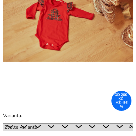
OD 200
KČ
AŽ –56
%
Varianta: