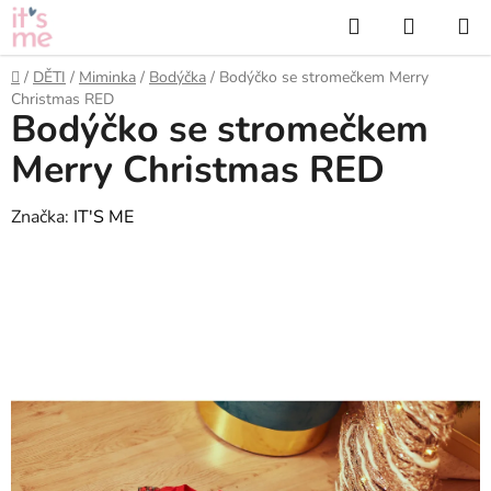
Přejít
Hledat
NÁKUP
na
KOŠÍK
obsah
Domů
/
DĚTI
/
Miminka
/
Bodýčka
/
Bodýčko se stromečkem Merry
Christmas RED
Bodýčko se stromečkem
Merry Christmas RED
Značka:
IT'S ME