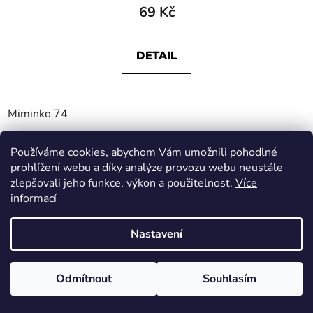
69 Kč
DETAIL
Miminko 74
Používáme cookies, abychom Vám umožnili pohodlné
prohlížení webu a díky analýze provozu webu neustále
zlepšovali jeho funkce, výkon a použitelnost.
Více
informací
Nastavení
Odmítnout
Souhlasím