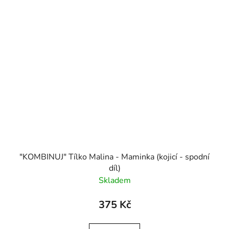
"KOMBINUJ" Tílko Malina - Maminka (kojicí - spodní
díl)
Skladem
375 Kč