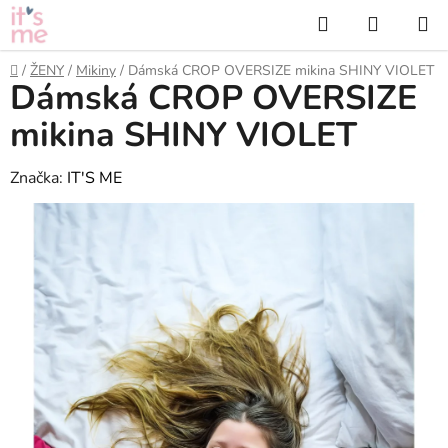
Přejít
Hledat
NÁKUP
na
KOŠÍK
obsah
Domů
/
ŽENY
/
Mikiny
/
Dámská CROP OVERSIZE mikina SHINY VIOLET
Dámská CROP OVERSIZE
mikina SHINY VIOLET
Značka:
IT'S ME