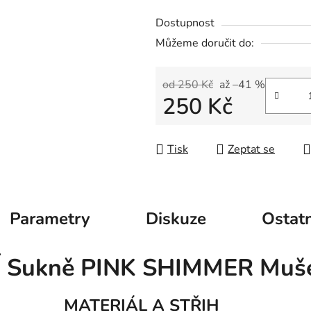
Dostupnost
Můžeme doručit do:
od 250 Kč
až –41 %
250 Kč
Měrná cena:
Tisk
Zeptat se
Parametry
Diskuze
Ostatn
Í Sukně PINK SHIMMER Muše
MATERIÁL A STŘIH