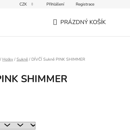
CZK
Přihlášení
Registrace
ky ochrany osobních údajů
PRÁZDNÝ KOŠÍK
NÁKUPNÍ
KOŠÍK
/
Holky
/
Sukně
/
DÍVČÍ Sukně PINK SHIMMER
 PINK SHIMMER