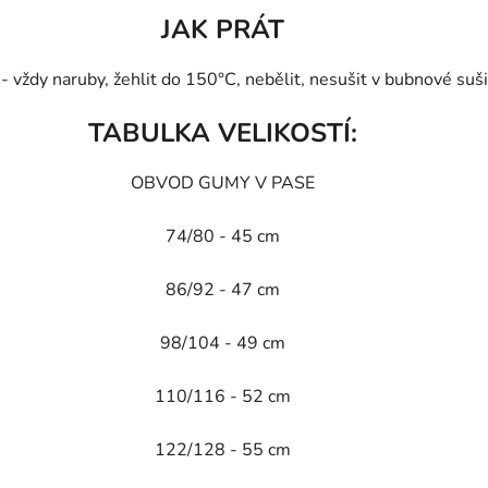
JAK PRÁT
vždy naruby, žehlit do 150°C, nebělit, nesušit v bubnové sušič
TABULKA VELIKOSTÍ:
OBVOD GUMY V PASE
74/80 - 45 cm
86/92 - 47 cm
98/104 - 49 cm
110/116 - 52 cm
122/128 - 55 cm