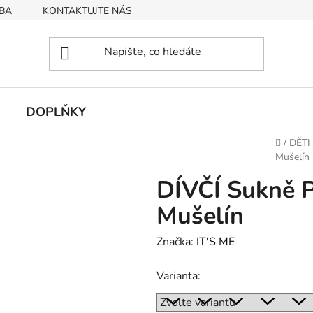
BA
KONTAKTUJTE NÁS
Obchodní podmínky
Podmín
DOPLŇKY
Domů
/
DĚTI
Mušelín
DÍVČÍ Sukně
Mušelín
Značka:
IT'S ME
Varianta: