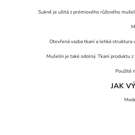
Sukně je ušitá z prémiového růžového mušelín
M
Otevřená vazba tkaní a lehká struktura u
Mušelín je také odolný. Tkaní produktu z 
Použité 
JAK V
Mode