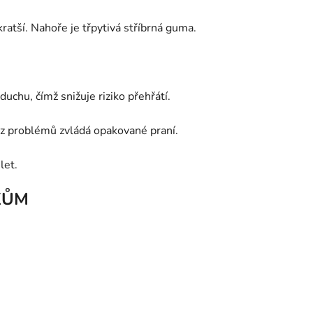
atší. Nahoře je třpytivá stříbrná guma.
uchu, čímž snižuje riziko přehřátí.
bez problémů zvládá opakované praní.
let.
KŮM