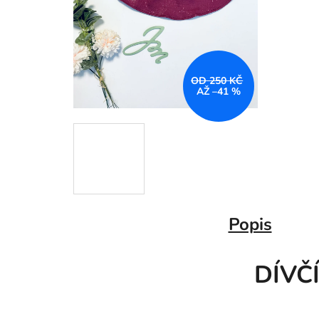
OD 250 KČ
AŽ –41 %
Popis
DÍVČ