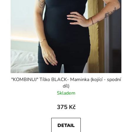
"KOMBINUJ" Tílko BLACK- Maminka (kojící - spodní
díl)
Skladem
375 Kč
DETAIL