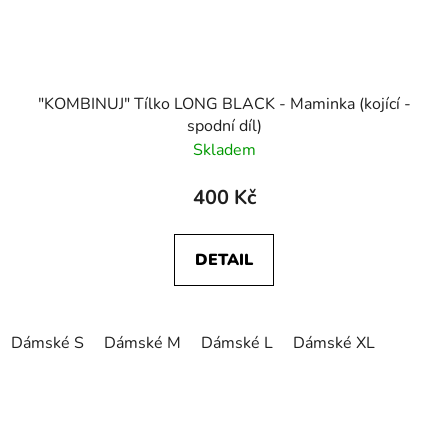
"KOMBINUJ" Tílko LONG BLACK - Maminka (kojící -
spodní díl)
Skladem
400 Kč
DETAIL
Dámské S
Dámské M
Dámské L
Dámské XL