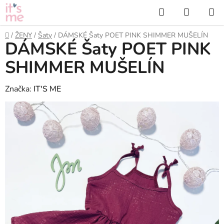
Přejít
Hledat
NÁKUP
na
KOŠÍK
obsah
Domů
/
ŽENY
/
Šaty
/
DÁMSKÉ Šaty POET PINK SHIMMER MUŠELÍN
DÁMSKÉ Šaty POET PINK
SHIMMER MUŠELÍN
Značka:
IT'S ME