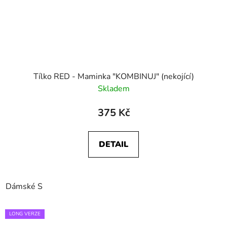
Tílko RED - Maminka "KOMBINUJ" (nekojící)
Skladem
375 Kč
DETAIL
Dámské S
LONG VERZE