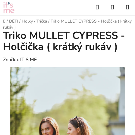
Přejít
Hledat
NÁKUP
na
KOŠÍK
obsah
Domů
/
DĚTI
/
Holky
/
Trička
/
Triko MULLET CYPRESS - Holčička ( krátký
rukáv )
Triko MULLET CYPRESS -
Holčička ( krátký rukáv )
Značka:
IT'S ME