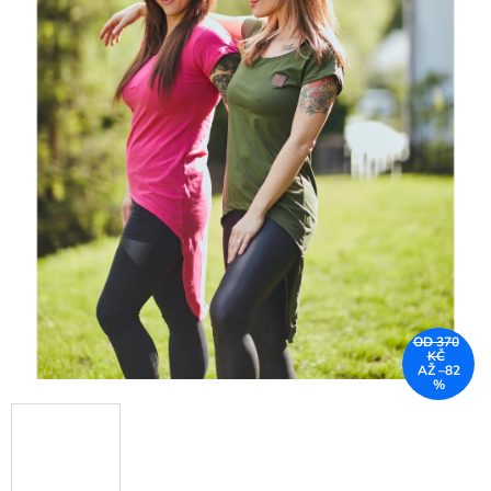
OD 370
KČ
AŽ –82
%