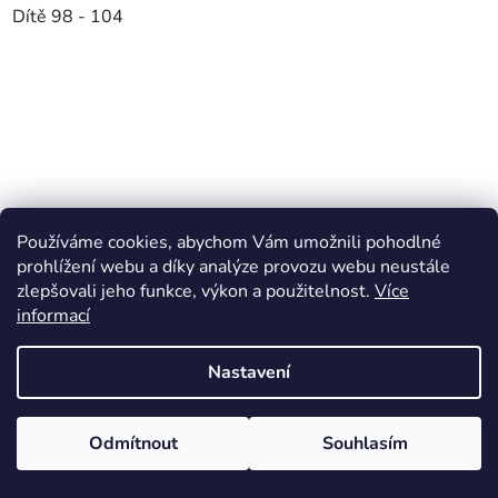
Dítě 98 - 104
Používáme cookies, abychom Vám umožnili pohodlné
prohlížení webu a díky analýze provozu webu neustále
zlepšovali jeho funkce, výkon a použitelnost.
Více
informací
Nastavení
Odmítnout
Souhlasím