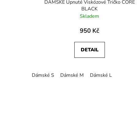
DÁMSKÉ Upnuté Viskózové Tričko CORE
BLACK
Skladem
950 Kč
DETAIL
Dámské S
Dámské M
Dámské L