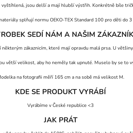
vyštíhlená, jsou delší a mají hlubší výstřih. Konkrétně bíle tri
materiály splňují normu OEKO-TEX Standard 100 pro děti do 3 
ÝROBEK SEDÍ NÁM A NAŠIM ZÁKAZNÍ
 některým zákaznicím, které mají opravdu malá prsa. U většiny 
ou větší velikost, aby ho neměly tak upnuté. Muselo by se to v
odelka na fotografii měří 165 cm a na sobě má velikost M.
KDE SE PRODUKT VYRÁBÍ
Vyrábíme v České republice <3
JAK PRÁT