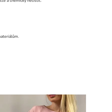
ce a chemicky nečistit.
ateriálům.