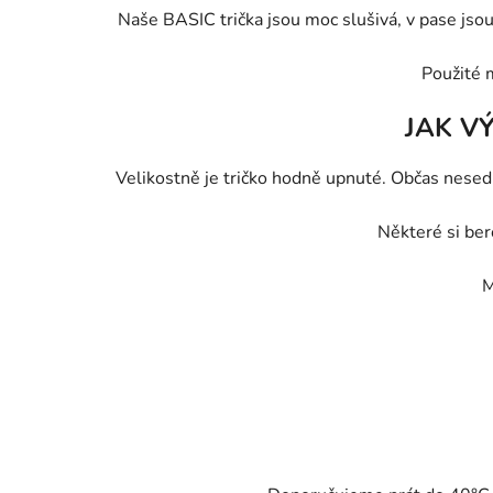
Naše BASIC trička jsou moc slušivá, v pase jsou 
Použité 
JAK V
Velikostně je tričko hodně upnuté. Občas nesedí
Některé si ber
M