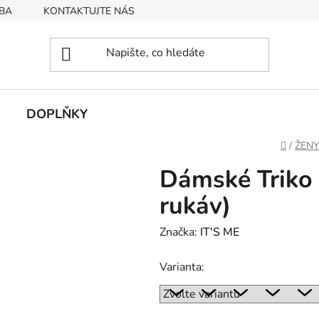
BA
KONTAKTUJTE NÁS
Obchodní podmínky
Podmín
DOPLŇKY
Domů
/
ŽENY
Dámské Triko
rukáv)
Značka:
IT'S ME
Varianta: