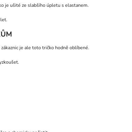
čko je ušité ze slabšího úpletu s elastanem.
let.
KŮM
zákaznic je ale toto tričko hodně oblíbené.
yzkoušet.