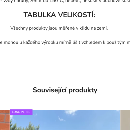
vždy naruby, žehlit do 150°C, nebělit, nesušit v bubnové sušič
TABULKA VELIKOSTÍ:
Všechny produkty jsou měřené v klidu na zemi.
e mohou u každého výrobku mírně lišit vzhledem k použitým m
Související produkty
LONG VERZE