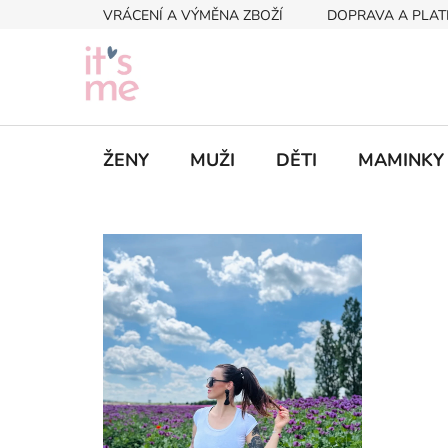
Přejít
VRÁCENÍ A VÝMĚNA ZBOŽÍ
DOPRAVA A PLAT
na
obsah
ŽENY
MUŽI
DĚTI
MAMINKY