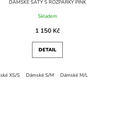
DÁMSKÉ ŠATY S ROZPARKY PINK
Skladem
1 150 Kč
DETAIL
ské XS/S
Dámské S/M
Dámské M/L