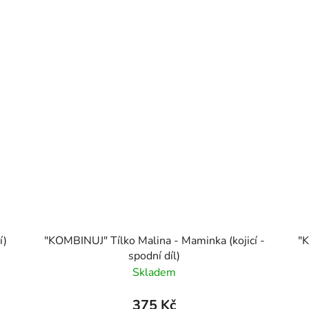
í)
"KOMBINUJ" Tílko Malina - Maminka (kojicí -
"K
spodní díl)
Skladem
375 Kč