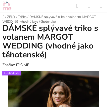
Přejít
Hledat
NÁKUP
na
KOŠÍK
obsah
Domů
/
ŽENY
/
Trička
/
DÁMSKÉ splývavé triko s volanem MARGOT
WEDDING (vhodné jako těhotenské)
DÁMSKÉ splývavé triko s
volanem MARGOT
WEDDING (vhodné jako
těhotenské)
Značka:
IT'S ME
LONG VERZE