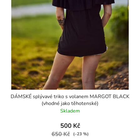
DÁMSKÉ splývavé triko s volanem MARGOT BLACK
(vhodné jako těhotenské)
Skladem
500 Kč
650 Kč
(–23 %)