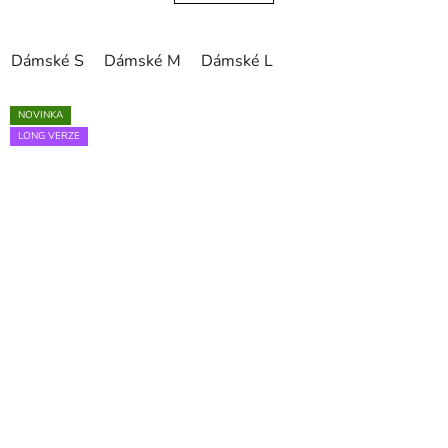
Dámské S
Dámské M
Dámské L
NOVINKA
LONG VERZE