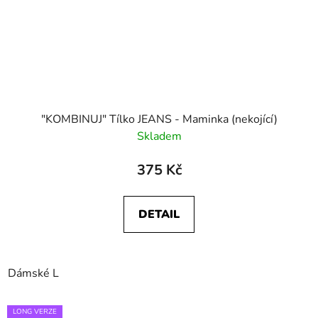
"KOMBINUJ" Tílko JEANS - Maminka (nekojící)
Skladem
375 Kč
DETAIL
Dámské L
LONG VERZE