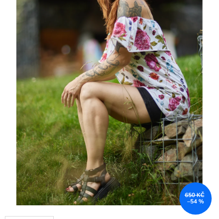
650 KČ
–54 %