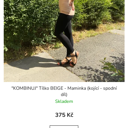
"KOMBINUJ" Tílko BEIGE - Maminka (kojící - spodní
díl)
Skladem
375 Kč